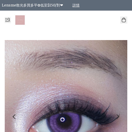
Lensme散光多買多平✿低至$150/對❤
詳情
台灣Karacon⁩✧日拋 特價清貨❁⃘
日本韓國多款日/月拋現貨☼ 特價❤︎數量有限 售完即止
🇰🇷韓國多款月拋現貨 特價兩對$99✿數量有限 售完即止♫
精選商品，任選買2件或以上9 折；買4件或以上85 折；買6件或以上8 折
精選商品，任選買2件HKD 140.00；買4件HKD 260.00
精選商品，任選買2件HKD 190.00；買4件HKD 360.00
精選商品，任選買2件HKD 110.00；買4件HKD 180.00
精選商品，任選買2件HKD 170.00；買4件HKD 320.00
精選商品，任選買2件或以上減HKD 148.00
精選商品，任選買2件或以上減HKD 148.00
精選商品，任選買2件或以上95 折；買4件或以上9 折；買6件或以上85 折；買8件
精選商品，任選買12件或以上87 折
精選商品，任選買2件或以上減HKD 16.00；買4件或以上減HKD 32.00；買6件或以
精選商品，任選買2件或以上95 折；買4件或以上9 折；買8件或以上85 折；買12件
購物滿 HKD 800.00即享免運費優惠！（適用於 特定的送貨方式 )
詳情
詳情
詳情
詳情
詳情
詳情
詳情
詳情
詳情
詳情
詳情