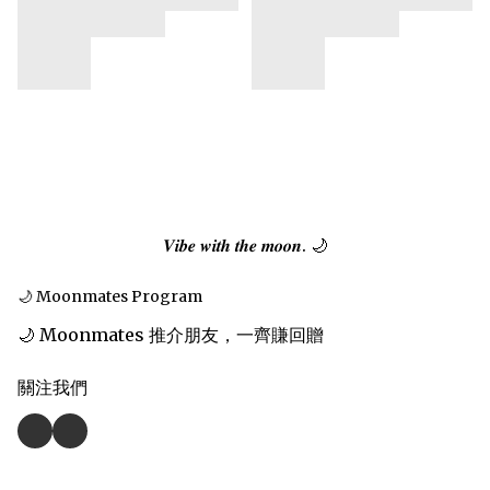
𝑽𝒊𝒃𝒆 𝒘𝒊𝒕𝒉 𝒕𝒉𝒆 𝒎𝒐𝒐𝒏. 🌙
🌙 Moonmates Program
🌙 Moonmates 推介朋友，一齊賺回贈
關注我們