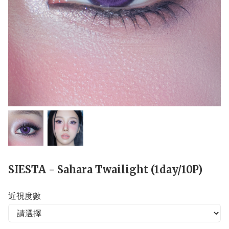
SIESTA - Sahara Twailight (1day/10P)
近視度數