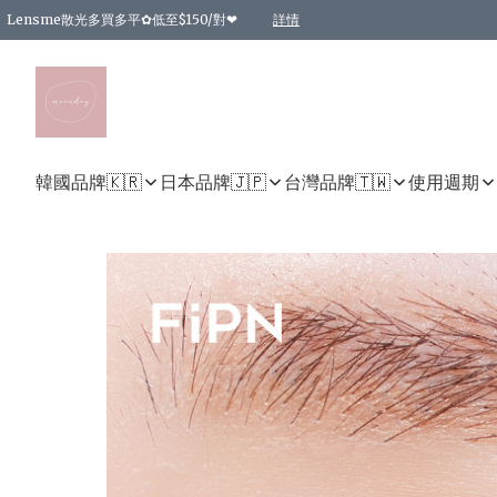
Lensme散光多買多平✿低至$150/對❤
詳情
台灣Karacon⁩✧日拋 特價清貨❁⃘
日本韓國多款日/月拋現貨☼ 特價❤︎數量有限 售完即止
🇰🇷韓國多款月拋現貨 特價兩對$99✿數量有限 售完即止♫
精選商品，任選買2件或以上9 折；買4件或以上85 折；買6件或以上8 折
精選商品，任選買2件HKD 140.00；買4件HKD 260.00
精選商品，任選買2件HKD 190.00；買4件HKD 360.00
精選商品，任選買2件HKD 110.00；買4件HKD 180.00
精選商品，任選買2件HKD 170.00；買4件HKD 320.00
精選商品，任選買2件或以上減HKD 148.00
精選商品，任選買2件或以上減HKD 148.00
精選商品，任選買2件或以上95 折；買4件或以上9 折；買6件或以上85 折；買8件
精選商品，任選買12件或以上87 折
精選商品，任選買2件或以上減HKD 16.00；買4件或以上減HKD 32.00；買6件或以
精選商品，任選買2件或以上95 折；買4件或以上9 折；買8件或以上85 折；買12件
購物滿 HKD 800.00即享免運費優惠！（適用於 特定的送貨方式 )
詳情
詳情
詳情
詳情
詳情
詳情
詳情
詳情
詳情
詳情
詳情
韓國品牌🇰🇷
日本品牌🇯🇵
台灣品牌🇹🇼
使用週期