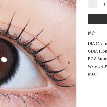
−
簡介
DIA 14.5m
GDIA 13.5
BC 8.6mm 
Water: 40
MPC