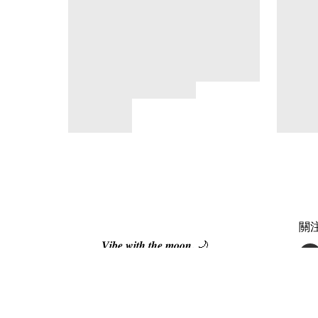
關
𝑽𝒊𝒃𝒆 𝒘𝒊𝒕𝒉 𝒕𝒉𝒆 𝒎𝒐𝒐𝒏. 🌙
🌙 Moonmates Program
🌙 Moonmates 推介朋友，一齊賺回贈