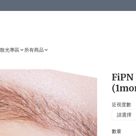
或以上8 折
上減HKD 48.00；買8件或以上減HKD 64.00；買10件或以上減HKD 80.00
或以上8 折
詳情
詳情
散光專區
所有商品
FiPN
(1mo
近視度數
數量