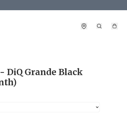
詳情
 - DiQ Grande Black
nth)