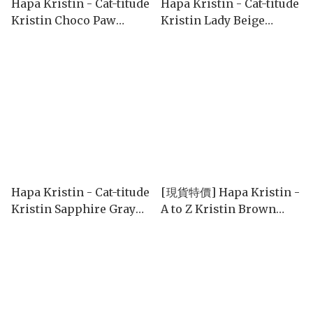
Hapa Kristin - Cat-titude
Hapa Kristin - Cat-titude
Kristin Choco Paw
Kristin Lady Beige
(1month/2P)
(1month/2P)
Hapa Kristin - Cat-titude
[現貨特價] Hapa Kristin -
Kristin Sapphire Gray
A to Z Kristin Brown
(1month/2P)
(1day/10P)