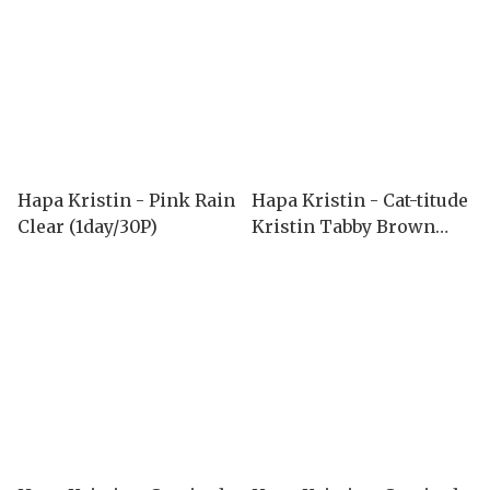
Hapa Kristin - Pink Rain
Hapa Kristin - Cat-titude
Clear (1day/30P)
Kristin Tabby Brown
(1month/2P)