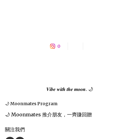
0
𝑽𝒊𝒃𝒆 𝒘𝒊𝒕𝒉 𝒕𝒉𝒆 𝒎𝒐𝒐𝒏. 🌙
🌙 Moonmates Program
🌙 Moonmates 推介朋友，一齊賺回贈
關注我們