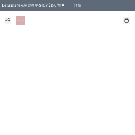
Lensme散光多買多平✿低至$150/對❤
詳情
台灣Karacon⁩✧日拋 特價清貨❁⃘
日本韓國多款日/月拋現貨☼ 特價❤︎數量有限 售完即止
🇰🇷韓國多款月拋現貨 特價兩對$99✿數量有限 售完即止♫
精選商品，任選買2件或以上9 折；買4件或以上85 折；買6件或以上8 折
精選商品，任選買2件HKD 140.00；買4件HKD 260.00
精選商品，任選買2件HKD 190.00；買4件HKD 360.00
精選商品，任選買2件HKD 110.00；買4件HKD 180.00
精選商品，任選買2件HKD 170.00；買4件HKD 320.00
精選商品，任選買2件或以上減HKD 148.00
精選商品，任選買2件或以上減HKD 148.00
精選商品，任選買2件或以上95 折；買4件或以上9 折；買6件或以上85 折；買8件
精選商品，任選買12件或以上87 折
精選商品，任選買2件或以上減HKD 16.00；買4件或以上減HKD 32.00；買6件或以
精選商品，任選買2件或以上95 折；買4件或以上9 折；買8件或以上85 折；買12件
購物滿 HKD 800.00即享免運費優惠！（適用於 特定的送貨方式 )
詳情
詳情
詳情
詳情
詳情
詳情
詳情
詳情
詳情
詳情
詳情