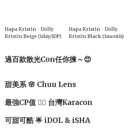
Hapa Kristin - Dolly
Hapa Kristin - Dolly
Kristin Beige (1day/10P)
Kristin Black (1month)
過百款散光Con任你揀～😍
甜美系 🌸 Chuu Lens
最強CP值 ☝🏻 台灣Karacon
可甜可酷 🌟 iDOL & iSHA