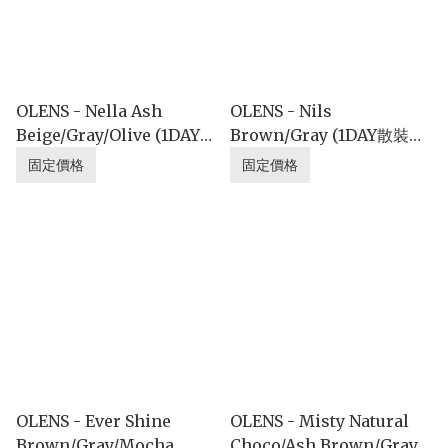
OLENS - Nella Ash
OLENS - Nils
Beige/Gray/Olive (1DAY散
Brown/Gray (1DAY散裝❤
裝❤優惠價格)
優惠價格)
固定價格
固定價格
OLENS - Ever Shine
OLENS - Misty Natural
Brown/Gray/Mocha
Choco/Ash Brown/Gray