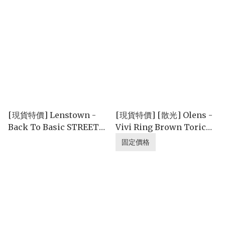
(1day/10p)
(1month/2P)
[現貨特價] Lenstown -
[現貨特價] [散光] Olens -
Back To Basic STREET
Vivi Ring Brown Toric
Ash Brown (3months/1P)
(1month/1P)
固定價格