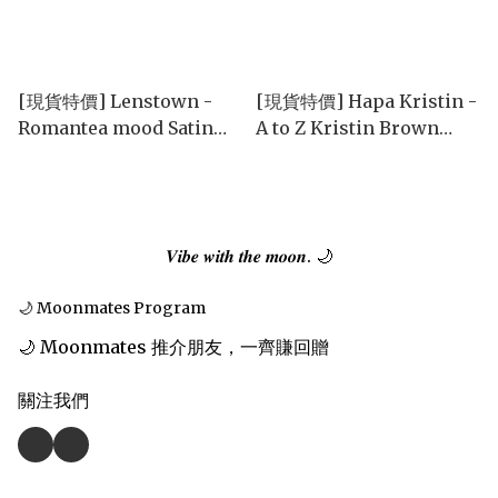
[現貨特價] Lenstown -
[現貨特價] Hapa Kristin -
Romantea mood Satin
A to Z Kristin Brown
gray (1day/10p)
(1day/10P)
𝑽𝒊𝒃𝒆 𝒘𝒊𝒕𝒉 𝒕𝒉𝒆 𝒎𝒐𝒐𝒏. 🌙
🌙 Moonmates Program
🌙 Moonmates 推介朋友，一齊賺回贈
關注我們