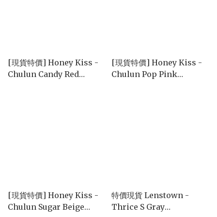
[現貨特價] Honey Kiss -
[現貨特價] Honey Kiss -
Chulun Candy Red
Chulun Pop Pink
(1day/10p)
(1day/10p)
[現貨特價] Honey Kiss -
特價現貨 Lenstown -
Chulun Sugar Beige
Thrice S Gray