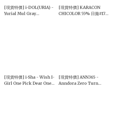
[現貨特價] i-DOL(URIA) -
[現貨特價] KARACON
Yurial Mul Gray
CHICOLOR 55% 日拋#17
(6months|單片)
慵懶灰 10片裝/盒
[現貨特價] i-Sha - Wish I-
[現貨特價] ANN365 -
Girl One Pick Dear One
Anndora Zero Turn
Brownie (1day/10P)
Brown (1day/10P)