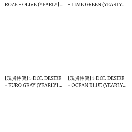
ROZE - OLIVE (YEARLY|
- LIME GREEN (YEARLY|
單片)
單片)
[現貨特價] i-DOL DESIRE
[現貨特價] i-DOL DESIRE
- EURO GRAY (YEARLY|單
- OCEAN BLUE (YEARLY|
片)
單片)