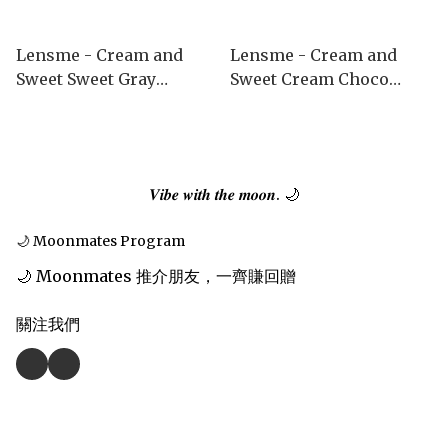
Lensme - Cream and
Lensme - Cream and
Sweet Sweet Gray
Sweet Cream Choco
(1month)
(1month)
𝑽𝒊𝒃𝒆 𝒘𝒊𝒕𝒉 𝒕𝒉𝒆 𝒎𝒐𝒐𝒏. 🌙
🌙 Moonmates Program
🌙 Moonmates 推介朋友，一齊賺回贈
關注我們