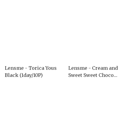
Lensme - Torica Yous
Lensme - Cream and
Black (1day/10P)
Sweet Sweet Choco
(1month)