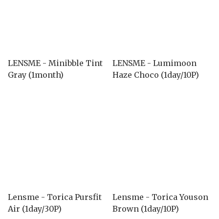
LENSME - Minibble Tint
LENSME - Lumimoon
Gray (1month)
Haze Choco (1day/10P)
Lensme - Torica Pursfit
Lensme - Torica Youson
Air (1day/30P)
Brown (1day/10P)