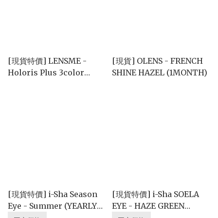
[現貨特價] LENSME -
[現貨] OLENS - FRENCH
Holoris Plus 3color
SHINE HAZEL (1MONTH)
Ginger Brown (1month)
[現貨特價] i-Sha Season
[現貨特價] i-Sha SOELA
Eye - Summer (YEARLY|
EYE - HAZE GREEN
單片)
(YEARLY|單片)