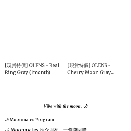
[現貨特價] OLENS - Real
[現貨特價] OLENS -
Ring Gray (1month)
Cherry Moon Gray
(1month)
𝑽𝒊𝒃𝒆 𝒘𝒊𝒕𝒉 𝒕𝒉𝒆 𝒎𝒐𝒐𝒏. 🌙
🌙 Moonmates Program
🌙 Moonmates 推介朋友，一齊賺回贈