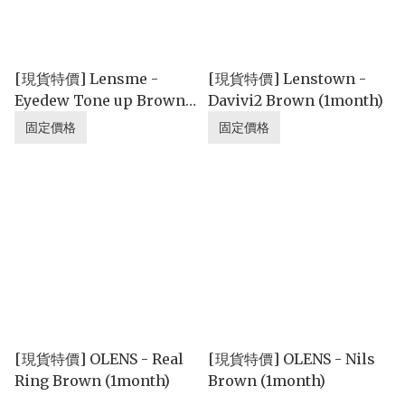
[現貨特價] Lensme -
[現貨特價] Lenstown -
Eyedew Tone up Brown/
Davivi2 Brown (1month)
Choco (1month)
固定價格
固定價格
[現貨特價] OLENS - Real
[現貨特價] OLENS - Nils
Ring Brown (1month)
Brown (1month)