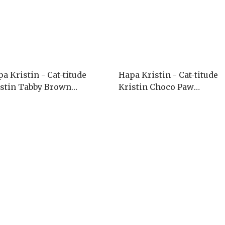
a Kristin - Cat-titude
Hapa Kristin - Cat-titude
istin Tabby Brown
Kristin Choco Paw
month/2P)
(1month/2P)