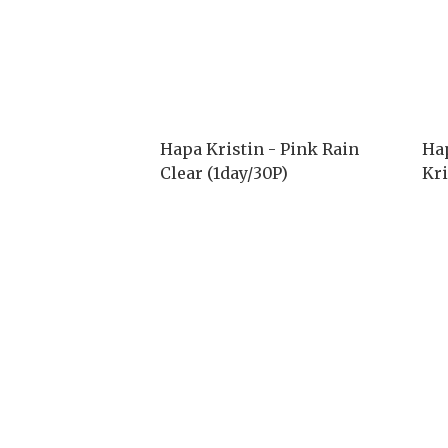
Hapa Kristin - Pink Rain
Hap
Clear (1day/30P)
Kr
(1