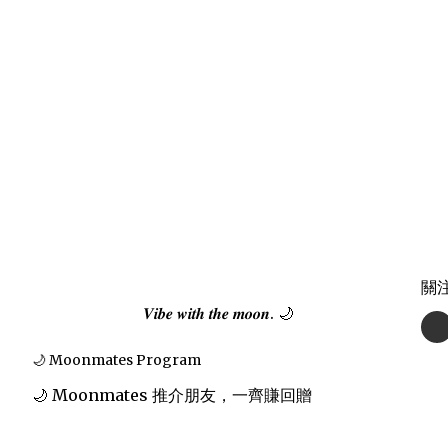
關
𝑽𝒊𝒃𝒆 𝒘𝒊𝒕𝒉 𝒕𝒉𝒆 𝒎𝒐𝒐𝒏. 🌙
🌙 Moonmates Program
🌙 Moonmates 推介朋友，一齊賺回贈