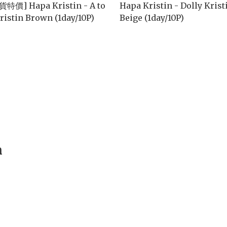
貨特價] Hapa Kristin - A to
Hapa Kristin - Dolly Krist
ristin Brown (1day/10P)
Beige (1day/10P)

n