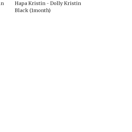
in
Hapa Kristin - Dolly Kristin
Black (1month)