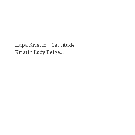
Hapa Kristin - Cat-titude
Kristin Lady Beige
(1month/2P)