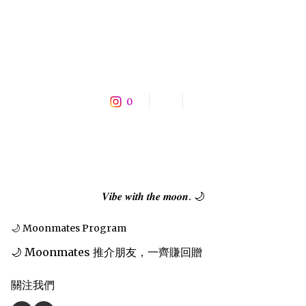
0
𝑽𝒊𝒃𝒆 𝒘𝒊𝒕𝒉 𝒕𝒉𝒆 𝒎𝒐𝒐𝒏. 🌙
🌙 Moonmates Program
🌙 Moonmates 推介朋友，一齊賺回贈
關注我們