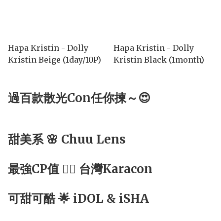
Hapa Kristin - Dolly
Hapa Kristin - Dolly
Kristin Beige (1day/10P)
Kristin Black (1month)
過百款散光Con任你揀～😍
甜美系 🌸 Chuu Lens
最強CP值 ☝🏻 台灣Karacon
可甜可酷 🌟 iDOL & iSHA