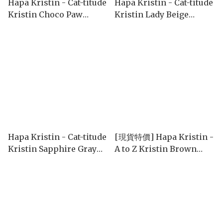
Hapa Kristin - Cat-titude
Hapa Kristin - Cat-titude
Kristin Choco Paw
Kristin Lady Beige
(1month/2P)
(1month/2P)
Hapa Kristin - Cat-titude
[現貨特價] Hapa Kristin -
Kristin Sapphire Gray
A to Z Kristin Brown
(1month/2P)
(1day/10P)