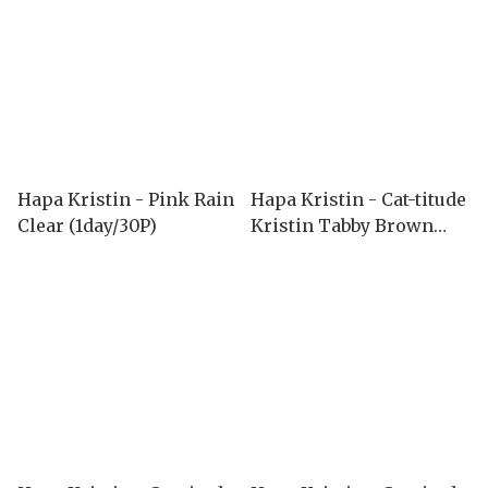
Hapa Kristin - Pink Rain
Hapa Kristin - Cat-titude
Clear (1day/30P)
Kristin Tabby Brown
(1month/2P)