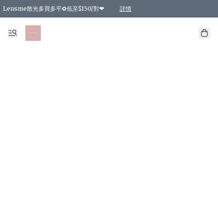
Lensme散光多買多平✿低至$150/對❤
詳情
台灣Karacon⁩✧日拋 特價清貨❁⃘
日本韓國多款日/月拋現貨☼ 特價❤︎數量有限 售完即止
🇰🇷韓國多款月拋現貨 特價兩對$99✿數量有限 售完即止♫
精選商品，任選買2件或以上9 折；買4件或以上85 折；買6件或以上8 折
精選商品，任選買2件HKD 140.00；買4件HKD 260.00
精選商品，任選買2件HKD 190.00；買4件HKD 360.00
精選商品，任選買2件HKD 110.00；買4件HKD 180.00
精選商品，任選買2件HKD 170.00；買4件HKD 320.00
精選商品，任選買2件或以上減HKD 148.00
精選商品，任選買2件或以上減HKD 148.00
精選商品，任選買2件或以上95 折；買4件或以上9 折；買6件或以上85 折；買8件
精選商品，任選買12件或以上87 折
精選商品，任選買2件或以上減HKD 16.00；買4件或以上減HKD 32.00；買6件或以
精選商品，任選買2件或以上95 折；買4件或以上9 折；買8件或以上85 折；買12件
購物滿 HKD 800.00即享免運費優惠！（適用於 特定的送貨方式 )
詳情
詳情
詳情
詳情
詳情
詳情
詳情
詳情
詳情
詳情
詳情