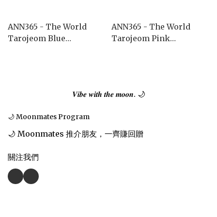
ANN365 - The World
ANN365 - The World
Tarojeom Blue
Tarojeom Pink
(1day/30P)
(1day/30P)
𝑽𝒊𝒃𝒆 𝒘𝒊𝒕𝒉 𝒕𝒉𝒆 𝒎𝒐𝒐𝒏. 🌙
🌙 Moonmates Program
🌙 Moonmates 推介朋友，一齊賺回贈
關注我們