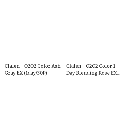
(1day/30P)
Clalen - O2O2 Color Ash
Clalen - O2O2 Color 1
Gray EX (1day/30P)
Day Blending Rose EX
(1day/30P)