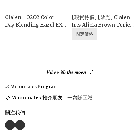
Clalen - O2O2 Color 1
[現貨特價] [散光] Clalen
Day Blending Hazel EX
Iris Alicia Brown Toric
(1day/30P)
夢幻啡 (1day/30p)
固定價格
𝑽𝒊𝒃𝒆 𝒘𝒊𝒕𝒉 𝒕𝒉𝒆 𝒎𝒐𝒐𝒏. 🌙
🌙 Moonmates Program
🌙 Moonmates 推介朋友，一齊賺回贈
關注我們