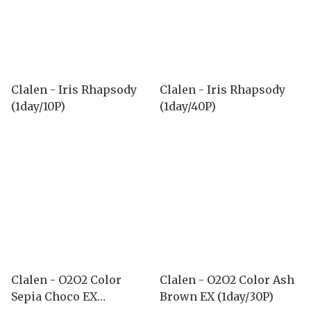
Clalen - Iris Rhapsody
Clalen - Iris Rhapsody
(1day/10P)
(1day/40P)
Clalen - O2O2 Color
Clalen - O2O2 Color Ash
Sepia Choco EX
Brown EX (1day/30P)