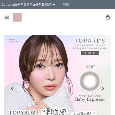
Lensme散光多買多平✿低至$150/對❤
詳情
台灣Karacon⁩✧日拋 特價清貨❁⃘
日本韓國多款日/月拋現貨☼ 特價❤︎數量有限 售完即止
🇰🇷韓國多款月拋現貨 特價兩對$99✿數量有限 售完即止♫
精選商品，任選買2件或以上9 折；買4件或以上85 折；買6件或以上8 折
精選商品，任選買2件HKD 140.00；買4件HKD 260.00
精選商品，任選買2件HKD 190.00；買4件HKD 360.00
精選商品，任選買2件HKD 110.00；買4件HKD 180.00
精選商品，任選買2件HKD 170.00；買4件HKD 320.00
精選商品，任選買2件或以上減HKD 148.00
精選商品，任選買2件或以上減HKD 148.00
精選商品，任選買2件或以上95 折；買4件或以上9 折；買6件或以上85 折；買8件
精選商品，任選買12件或以上87 折
精選商品，任選買2件或以上減HKD 16.00；買4件或以上減HKD 32.00；買6件或以
精選商品，任選買2件或以上95 折；買4件或以上9 折；買8件或以上85 折；買12件
購物滿 HKD 800.00即享免運費優惠！（適用於 特定的送貨方式 )
詳情
詳情
詳情
詳情
詳情
詳情
詳情
詳情
詳情
詳情
詳情