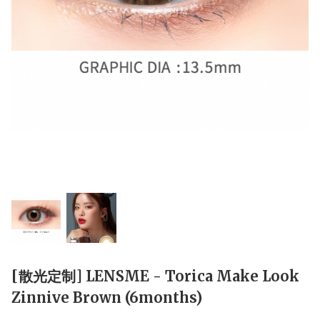
[散光定制] LENSME - Torica Make Look
Zinnive Brown (6months)