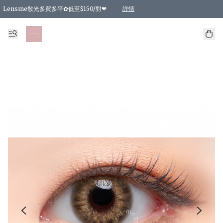
Lensme散光多買多平✿低至$150/對❤
詳情
台灣Karacon⁩✧日拋 特價清貨❁⃘
日本韓國多款日/月拋現貨☼ 特價❤︎數量有限 售完即止
🇰🇷韓國多款月拋現貨 特價兩對$99✿數量有限 售完即止♫
精選商品，任選買2件或以上9 折；買4件或以上85 折；買6件或以上8 折
精選商品，任選買2件HKD 140.00；買4件HKD 260.00
精選商品，任選買2件HKD 190.00；買4件HKD 360.00
精選商品，任選買2件HKD 110.00；買4件HKD 180.00
精選商品，任選買2件HKD 170.00；買4件HKD 320.00
精選商品，任選買2件或以上減HKD 148.00
精選商品，任選買2件或以上減HKD 148.00
精選商品，任選買2件或以上95 折；買4件或以上9 折；買6件或以上85 折；買8件
精選商品，任選買12件或以上87 折
精選商品，任選買2件或以上減HKD 16.00；買4件或以上減HKD 32.00；買6件或以
精選商品，任選買2件或以上95 折；買4件或以上9 折；買8件或以上85 折；買12件
購物滿 HKD 800.00即享免運費優惠！（適用於 特定的送貨方式 )
詳情
詳情
詳情
詳情
詳情
詳情
詳情
詳情
詳情
詳情
詳情