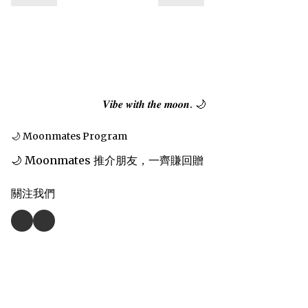
𝑽𝒊𝒃𝒆 𝒘𝒊𝒕𝒉 𝒕𝒉𝒆 𝒎𝒐𝒐𝒏. 🌙
🌙 Moonmates Program
🌙 Moonmates 推介朋友，一齊賺回贈
關注我們