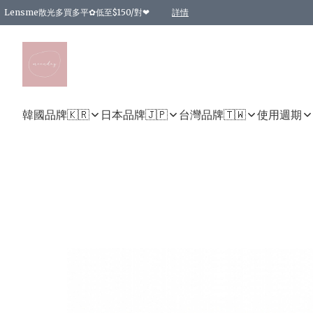
Lensme散光多買多平✿低至$150/對❤
詳情
台灣Karacon⁩✧日拋 特價清貨❁⃘
日本韓國多款日/月拋現貨☼ 特價❤︎數量有限 售完即止
🇰🇷韓國多款月拋現貨 特價兩對$99✿數量有限 售完即止♫
精選商品，任選買2件或以上9 折；買4件或以上85 折；買6件或以上8 折
精選商品，任選買2件HKD 140.00；買4件HKD 260.00
精選商品，任選買2件HKD 190.00；買4件HKD 360.00
精選商品，任選買2件HKD 110.00；買4件HKD 180.00
精選商品，任選買2件HKD 170.00；買4件HKD 320.00
精選商品，任選買2件或以上減HKD 148.00
精選商品，任選買2件或以上減HKD 148.00
精選商品，任選買2件或以上95 折；買4件或以上9 折；買6件或以上85 折；買8件
精選商品，任選買12件或以上87 折
精選商品，任選買2件或以上減HKD 16.00；買4件或以上減HKD 32.00；買6件或以
精選商品，任選買2件或以上95 折；買4件或以上9 折；買8件或以上85 折；買12件
購物滿 HKD 800.00即享免運費優惠！（適用於 特定的送貨方式 )
詳情
詳情
詳情
詳情
詳情
詳情
詳情
詳情
詳情
詳情
詳情
韓國品牌🇰🇷
日本品牌🇯🇵
台灣品牌🇹🇼
使用週期