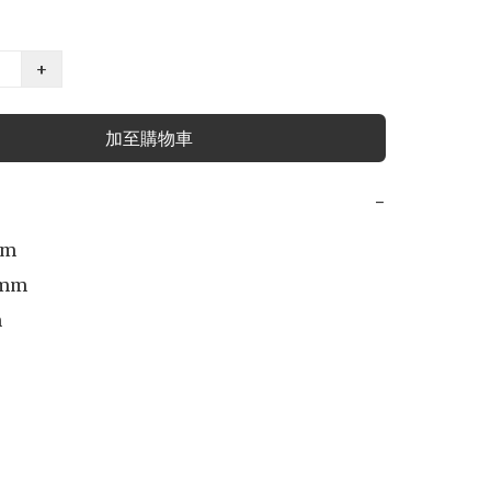
+
加至購物車
−
m

mm


