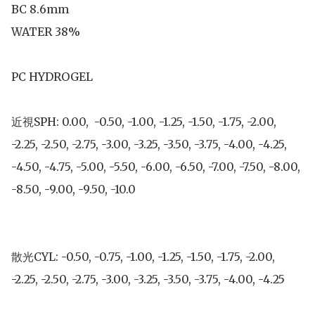
BC 8.6mm

WATER 38%

PC HYDROGEL 

近視SPH: 0.00,  -0.50, -1.00, -1.25, -1.50, -1.75, -2.00, 
-2.25, -2.50, -2.75, -3.00, -3.25, -3.50, -3.75, -4.00, -4.25, 
-4.50, -4.75, -5.00, -5.50, -6.00, -6.50, -7.00, -7.50, -8.00, 
-8.50, -9.00, -9.50, -10.0

散光CYL: -0.50, -0.75, -1.00, -1.25, -1.50, -1.75, -2.00, 
-2.25, -2.50, -2.75, -3.00, -3.25, -3.50, -3.75, -4.00, -4.25
