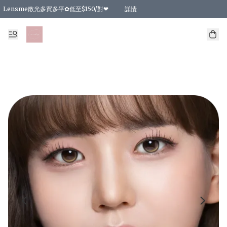
Lensme散光多買多平✿低至$150/對❤
詳情
台灣Karacon⁩✧日拋 特價清貨❁⃘
日本韓國多款日/月拋現貨☼ 特價❤︎數量有限 售完即止
🇰🇷韓國多款月拋現貨 特價兩對$99✿數量有限 售完即止♫
精選商品，任選買2件或以上9 折；買4件或以上85 折；買6件或以上8 折
精選商品，任選買2件HKD 140.00；買4件HKD 260.00
精選商品，任選買2件HKD 190.00；買4件HKD 360.00
精選商品，任選買2件HKD 110.00；買4件HKD 180.00
精選商品，任選買2件HKD 170.00；買4件HKD 320.00
精選商品，任選買2件或以上減HKD 148.00
精選商品，任選買2件或以上減HKD 148.00
精選商品，任選買2件或以上95 折；買4件或以上9 折；買6件或以上85 折；買8件
精選商品，任選買12件或以上87 折
精選商品，任選買2件或以上減HKD 16.00；買4件或以上減HKD 32.00；買6件或以
精選商品，任選買2件或以上95 折；買4件或以上9 折；買8件或以上85 折；買12件
購物滿 HKD 800.00即享免運費優惠！（適用於 特定的送貨方式 )
詳情
詳情
詳情
詳情
詳情
詳情
詳情
詳情
詳情
詳情
詳情