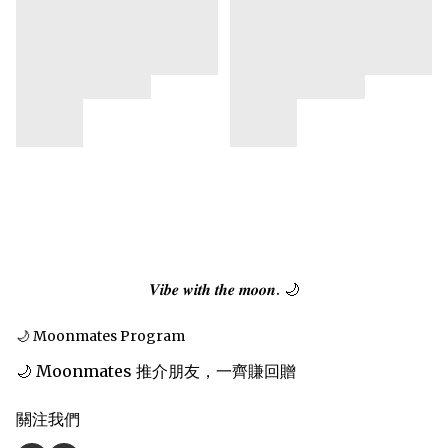
𝑽𝒊𝒃𝒆 𝒘𝒊𝒕𝒉 𝒕𝒉𝒆 𝒎𝒐𝒐𝒏. 🌙
🌙 Moonmates Program
🌙 Moonmates 推介朋友，一齊賺回贈
關注我們