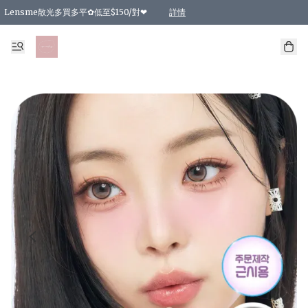
Lensme散光多買多平✿低至$150/對❤
詳情
台灣Karacon⁩✧日拋 特價清貨❁⃘
日本韓國多款日/月拋現貨☼ 特價❤︎數量有限 售完即止
🇰🇷韓國多款月拋現貨 特價兩對$99✿數量有限 售完即止♫
精選商品，任選買2件或以上9 折；買4件或以上85 折；買6件或以上8 折
精選商品，任選買2件HKD 140.00；買4件HKD 260.00
精選商品，任選買2件HKD 190.00；買4件HKD 360.00
精選商品，任選買2件HKD 110.00；買4件HKD 180.00
精選商品，任選買2件HKD 170.00；買4件HKD 320.00
精選商品，任選買2件或以上減HKD 148.00
精選商品，任選買2件或以上減HKD 148.00
精選商品，任選買2件或以上95 折；買4件或以上9 折；買6件或以上85 折；買8件
精選商品，任選買12件或以上87 折
精選商品，任選買2件或以上減HKD 16.00；買4件或以上減HKD 32.00；買6件或以
精選商品，任選買2件或以上95 折；買4件或以上9 折；買8件或以上85 折；買12件
購物滿 HKD 800.00即享免運費優惠！（適用於 特定的送貨方式 )
詳情
詳情
詳情
詳情
詳情
詳情
詳情
詳情
詳情
詳情
詳情