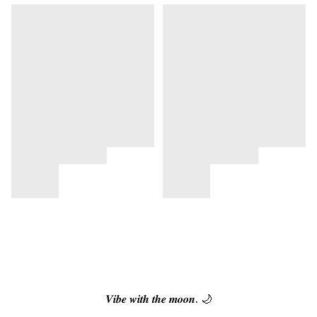
𝑽𝒊𝒃𝒆 𝒘𝒊𝒕𝒉 𝒕𝒉𝒆 𝒎𝒐𝒐𝒏. 🌙