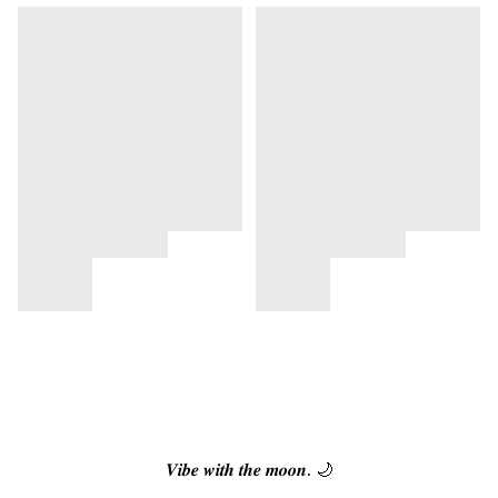
𝑽𝒊𝒃𝒆 𝒘𝒊𝒕𝒉 𝒕𝒉𝒆 𝒎𝒐𝒐𝒏. 🌙