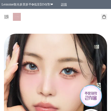
Lensme散光多買多平✿低至$150/對❤
詳情
台灣Karacon⁩✧日拋 特價清貨❁⃘
日本韓國多款日/月拋現貨☼ 特價❤︎數量有限 售完即止
🇰🇷韓國多款月拋現貨 特價兩對$99✿數量有限 售完即止♫
精選商品，任選買2件或以上9 折；買4件或以上85 折；買6件或以上8 折
精選商品，任選買2件HKD 140.00；買4件HKD 260.00
精選商品，任選買2件HKD 190.00；買4件HKD 360.00
精選商品，任選買2件HKD 110.00；買4件HKD 180.00
精選商品，任選買2件HKD 170.00；買4件HKD 320.00
精選商品，任選買2件或以上減HKD 148.00
精選商品，任選買2件或以上減HKD 148.00
精選商品，任選買2件或以上95 折；買4件或以上9 折；買6件或以上85 折；買8件
精選商品，任選買12件或以上87 折
精選商品，任選買2件或以上減HKD 16.00；買4件或以上減HKD 32.00；買6件或以
精選商品，任選買2件或以上95 折；買4件或以上9 折；買8件或以上85 折；買12件
購物滿 HKD 800.00即享免運費優惠！（適用於 特定的送貨方式 )
詳情
詳情
詳情
詳情
詳情
詳情
詳情
詳情
詳情
詳情
詳情