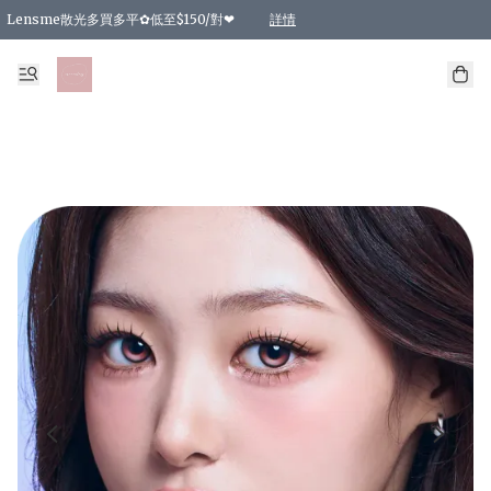
Lensme散光多買多平✿低至$150/對❤
詳情
台灣Karacon⁩✧日拋 特價清貨❁⃘
日本韓國多款日/月拋現貨☼ 特價❤︎數量有限 售完即止
🇰🇷韓國多款月拋現貨 特價兩對$99✿數量有限 售完即止♫
精選商品，任選買2件或以上9 折；買4件或以上85 折；買6件或以上8 折
精選商品，任選買2件HKD 140.00；買4件HKD 260.00
精選商品，任選買2件HKD 190.00；買4件HKD 360.00
精選商品，任選買2件HKD 110.00；買4件HKD 180.00
精選商品，任選買2件HKD 170.00；買4件HKD 320.00
精選商品，任選買2件或以上減HKD 148.00
精選商品，任選買2件或以上減HKD 148.00
精選商品，任選買2件或以上95 折；買4件或以上9 折；買6件或以上85 折；買8件
精選商品，任選買12件或以上87 折
精選商品，任選買2件或以上減HKD 16.00；買4件或以上減HKD 32.00；買6件或以
精選商品，任選買2件或以上95 折；買4件或以上9 折；買8件或以上85 折；買12件
購物滿 HKD 800.00即享免運費優惠！（適用於 特定的送貨方式 )
詳情
詳情
詳情
詳情
詳情
詳情
詳情
詳情
詳情
詳情
詳情