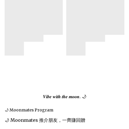
𝑽𝒊𝒃𝒆 𝒘𝒊𝒕𝒉 𝒕𝒉𝒆 𝒎𝒐𝒐𝒏. 🌙
🌙 Moonmates Program
🌙 Moonmates 推介朋友，一齊賺回贈