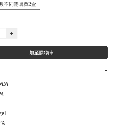
數不同需購買2盒
+
加至購物車
−
0MM

M



el

%
