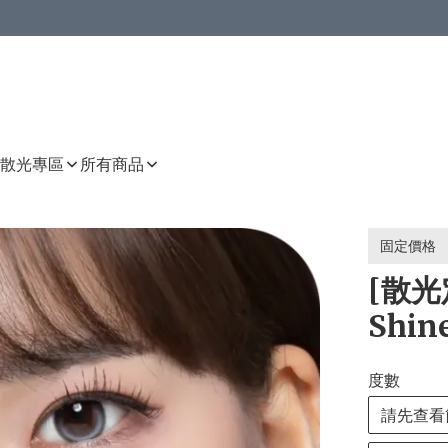
或以上8 折
上減HKD 48.00；買8件或以上減HKD 64.00；買10件或以上減HKD 80.00
或以上8 折
詳情
詳情
散光專區
所有商品
固定價格
[散光定
Shine
度數
請先查看