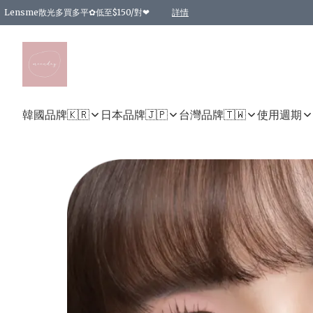
Lensme散光多買多平✿低至$150/對❤
詳情
台灣Karacon⁩✧日拋 特價清貨❁⃘
日本韓國多款日/月拋現貨☼ 特價❤︎數量有限 售完即止
🇰🇷韓國多款月拋現貨 特價兩對$99✿數量有限 售完即止♫
精選商品，任選買2件或以上9 折；買4件或以上85 折；買6件或以上8 折
精選商品，任選買2件HKD 140.00；買4件HKD 260.00
精選商品，任選買2件HKD 190.00；買4件HKD 360.00
精選商品，任選買2件HKD 110.00；買4件HKD 180.00
精選商品，任選買2件HKD 170.00；買4件HKD 320.00
精選商品，任選買2件或以上減HKD 148.00
精選商品，任選買2件或以上減HKD 148.00
精選商品，任選買2件或以上95 折；買4件或以上9 折；買6件或以上85 折；買8件
精選商品，任選買12件或以上87 折
精選商品，任選買2件或以上減HKD 16.00；買4件或以上減HKD 32.00；買6件或以
精選商品，任選買2件或以上95 折；買4件或以上9 折；買8件或以上85 折；買12件
購物滿 HKD 800.00即享免運費優惠！（適用於 特定的送貨方式 )
詳情
詳情
詳情
詳情
詳情
詳情
詳情
詳情
詳情
詳情
詳情
韓國品牌🇰🇷
日本品牌🇯🇵
台灣品牌🇹🇼
使用週期