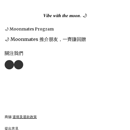
𝑽𝒊𝒃𝒆 𝒘𝒊𝒕𝒉 𝒕𝒉𝒆 𝒎𝒐𝒐𝒏. 🌙
🌙 Moonmates Program
🌙 Moonmates 推介朋友，一齊賺回贈
關注我們
商舖
退貨及退款政策
提出意見