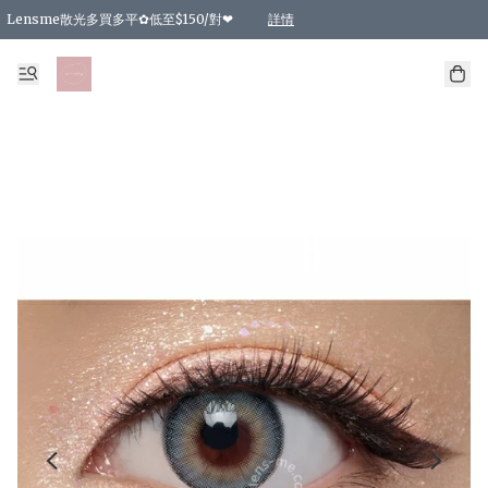
Lensme散光多買多平✿低至$150/對❤
詳情
台灣Karacon⁩✧日拋 特價清貨❁⃘
日本韓國多款日/月拋現貨☼ 特價❤︎數量有限 售完即止
🇰🇷韓國多款月拋現貨 特價兩對$99✿數量有限 售完即止♫
精選商品，任選買2件或以上9 折；買4件或以上85 折；買6件或以上8 折
精選商品，任選買2件HKD 140.00；買4件HKD 260.00
精選商品，任選買2件HKD 190.00；買4件HKD 360.00
精選商品，任選買2件HKD 110.00；買4件HKD 180.00
精選商品，任選買2件HKD 170.00；買4件HKD 320.00
精選商品，任選買2件或以上減HKD 148.00
精選商品，任選買2件或以上減HKD 148.00
精選商品，任選買2件或以上95 折；買4件或以上9 折；買6件或以上85 折；買8件
精選商品，任選買12件或以上87 折
精選商品，任選買2件或以上減HKD 16.00；買4件或以上減HKD 32.00；買6件或以
精選商品，任選買2件或以上95 折；買4件或以上9 折；買8件或以上85 折；買12件
購物滿 HKD 800.00即享免運費優惠！（適用於 特定的送貨方式 )
詳情
詳情
詳情
詳情
詳情
詳情
詳情
詳情
詳情
詳情
詳情