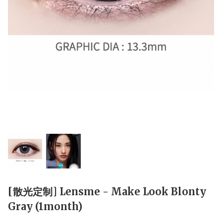
[散光定制] Lensme - Make Look Blonty
Gray (1month)