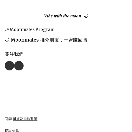
𝑽𝒊𝒃𝒆 𝒘𝒊𝒕𝒉 𝒕𝒉𝒆 𝒎𝒐𝒐𝒏. 🌙
🌙 Moonmates Program
🌙 Moonmates 推介朋友，一齊賺回贈
關注我們
商舖
退貨及退款政策
提出意見