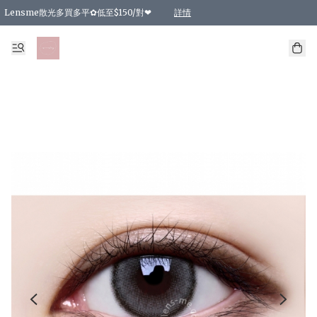
Lensme散光多買多平✿低至$150/對❤
詳情
台灣Karacon⁩✧日拋 特價清貨❁⃘
日本韓國多款日/月拋現貨☼ 特價❤︎數量有限 售完即止
🇰🇷韓國多款月拋現貨 特價兩對$99✿數量有限 售完即止♫
精選商品，任選買2件或以上9 折；買4件或以上85 折；買6件或以上8 折
精選商品，任選買2件HKD 140.00；買4件HKD 260.00
精選商品，任選買2件HKD 190.00；買4件HKD 360.00
精選商品，任選買2件HKD 110.00；買4件HKD 180.00
精選商品，任選買2件HKD 170.00；買4件HKD 320.00
精選商品，任選買2件或以上減HKD 148.00
精選商品，任選買2件或以上減HKD 148.00
精選商品，任選買2件或以上95 折；買4件或以上9 折；買6件或以上85 折；買8件
精選商品，任選買12件或以上87 折
精選商品，任選買2件或以上減HKD 16.00；買4件或以上減HKD 32.00；買6件或以
精選商品，任選買2件或以上95 折；買4件或以上9 折；買8件或以上85 折；買12件
購物滿 HKD 800.00即享免運費優惠！（適用於 特定的送貨方式 )
詳情
詳情
詳情
詳情
詳情
詳情
詳情
詳情
詳情
詳情
詳情