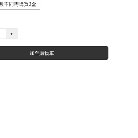
數不同需購買2盒
+
加至購物車
−