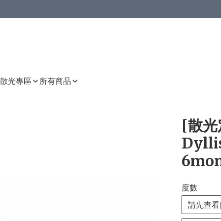
或以上8 折
上減HKD 48.00；買8件或以上減HKD 64.00；買10件或以上減HKD 80.00
或以上8 折
詳情
詳情
散光專區
所有商品
[散光定
Dylli
6mon
度數
請先查看