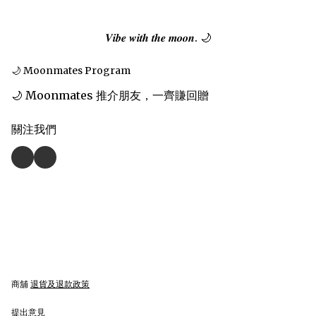
𝑽𝒊𝒃𝒆 𝒘𝒊𝒕𝒉 𝒕𝒉𝒆 𝒎𝒐𝒐𝒏. 🌙
🌙 Moonmates Program
🌙 Moonmates 推介朋友，一齊賺回贈
關注我們
商舖
退貨及退款政策
提出意見