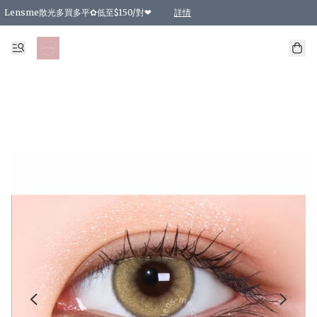
Lensme散光多買多平✿低至$150/對❤
詳情
台灣Karacon⁩✧日拋 特價清貨❁⃘
日本韓國多款日/月拋現貨☼ 特價❤︎數量有限 售完即止
🇰🇷韓國多款月拋現貨 特價兩對$99✿數量有限 售完即止♫
精選商品，任選買2件或以上9 折；買4件或以上85 折；買6件或以上8 折
精選商品，任選買2件HKD 140.00；買4件HKD 260.00
精選商品，任選買2件HKD 190.00；買4件HKD 360.00
精選商品，任選買2件HKD 110.00；買4件HKD 180.00
精選商品，任選買2件HKD 170.00；買4件HKD 320.00
精選商品，任選買2件或以上減HKD 148.00
精選商品，任選買2件或以上減HKD 148.00
精選商品，任選買2件或以上95 折；買4件或以上9 折；買6件或以上85 折；買8件
精選商品，任選買12件或以上87 折
精選商品，任選買2件或以上減HKD 16.00；買4件或以上減HKD 32.00；買6件或以
精選商品，任選買2件或以上95 折；買4件或以上9 折；買8件或以上85 折；買12件
購物滿 HKD 800.00即享免運費優惠！（適用於 特定的送貨方式 )
詳情
詳情
詳情
詳情
詳情
詳情
詳情
詳情
詳情
詳情
詳情