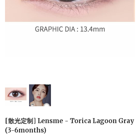
[散光定制] Lensme - Torica Lagoon Gray
(3-6months)