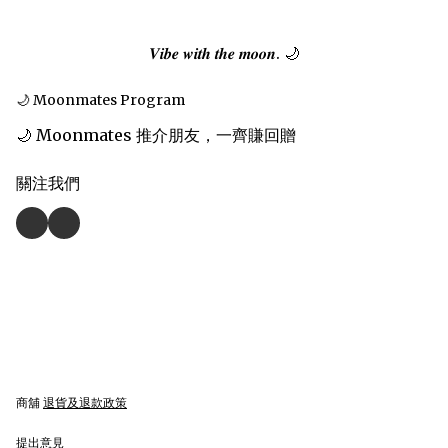
𝑽𝒊𝒃𝒆 𝒘𝒊𝒕𝒉 𝒕𝒉𝒆 𝒎𝒐𝒐𝒏. 🌙
🌙 Moonmates Program
🌙 Moonmates 推介朋友，一齊賺回贈
關注我們
商舖
退貨及退款政策
提出意見