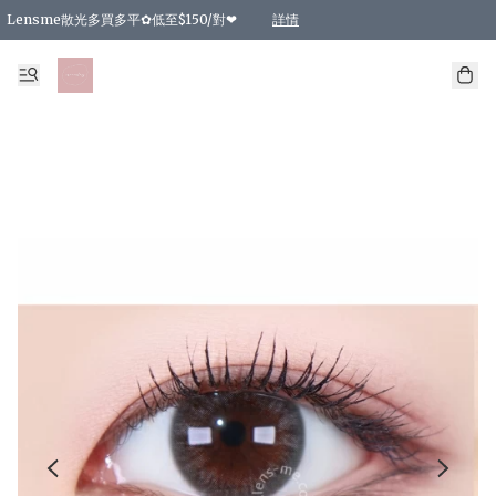
Lensme散光多買多平✿低至$150/對❤
詳情
台灣Karacon⁩✧日拋 特價清貨❁⃘
日本韓國多款日/月拋現貨☼ 特價❤︎數量有限 售完即止
🇰🇷韓國多款月拋現貨 特價兩對$99✿數量有限 售完即止♫
精選商品，任選買2件或以上9 折；買4件或以上85 折；買6件或以上8 折
精選商品，任選買2件HKD 140.00；買4件HKD 260.00
精選商品，任選買2件HKD 190.00；買4件HKD 360.00
精選商品，任選買2件HKD 110.00；買4件HKD 180.00
精選商品，任選買2件HKD 170.00；買4件HKD 320.00
精選商品，任選買2件或以上減HKD 148.00
精選商品，任選買2件或以上減HKD 148.00
精選商品，任選買2件或以上95 折；買4件或以上9 折；買6件或以上85 折；買8件
精選商品，任選買12件或以上87 折
精選商品，任選買2件或以上減HKD 16.00；買4件或以上減HKD 32.00；買6件或以
精選商品，任選買2件或以上95 折；買4件或以上9 折；買8件或以上85 折；買12件
購物滿 HKD 800.00即享免運費優惠！（適用於 特定的送貨方式 )
詳情
詳情
詳情
詳情
詳情
詳情
詳情
詳情
詳情
詳情
詳情