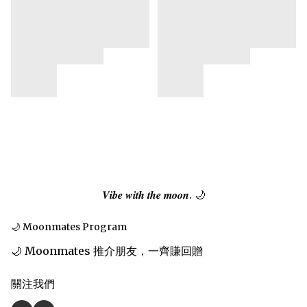
𝑽𝒊𝒃𝒆 𝒘𝒊𝒕𝒉 𝒕𝒉𝒆 𝒎𝒐𝒐𝒏. 🌙
🌙 Moonmates Program
🌙 Moonmates 推介朋友，一齊賺回贈
關注我們