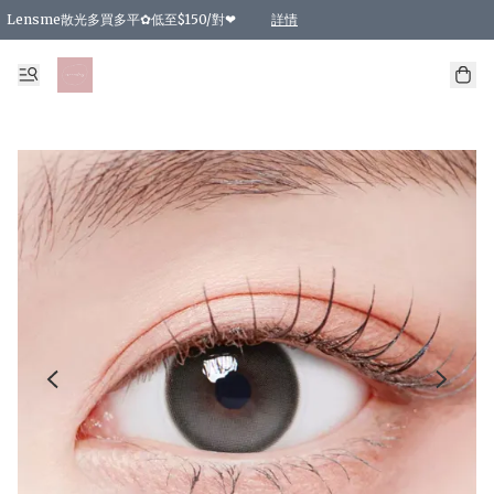
Lensme散光多買多平✿低至$150/對❤
詳情
台灣Karacon⁩✧日拋 特價清貨❁⃘
日本韓國多款日/月拋現貨☼ 特價❤︎數量有限 售完即止
🇰🇷韓國多款月拋現貨 特價兩對$99✿數量有限 售完即止♫
精選商品，任選買2件或以上9 折；買4件或以上85 折；買6件或以上8 折
精選商品，任選買2件HKD 140.00；買4件HKD 260.00
精選商品，任選買2件HKD 190.00；買4件HKD 360.00
精選商品，任選買2件HKD 110.00；買4件HKD 180.00
精選商品，任選買2件HKD 170.00；買4件HKD 320.00
精選商品，任選買2件或以上減HKD 148.00
精選商品，任選買2件或以上減HKD 148.00
精選商品，任選買2件或以上95 折；買4件或以上9 折；買6件或以上85 折；買8件
精選商品，任選買12件或以上87 折
精選商品，任選買2件或以上減HKD 16.00；買4件或以上減HKD 32.00；買6件或以
精選商品，任選買2件或以上95 折；買4件或以上9 折；買8件或以上85 折；買12件
購物滿 HKD 800.00即享免運費優惠！（適用於 特定的送貨方式 )
詳情
詳情
詳情
詳情
詳情
詳情
詳情
詳情
詳情
詳情
詳情