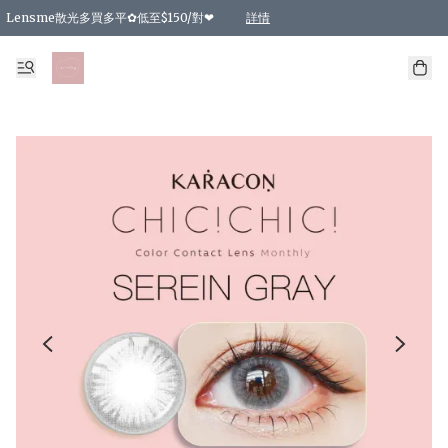
Lensme散光多買多平✿低至$150/對❤
詳情
台灣Karacon⁩✧日拋 特價清貨❁⃘
日本韓國多款日/月拋現貨☼ 特價❤︎數量有限 售完即止
🇰🇷韓國多款月拋現貨 特價兩對$99✿數量有限 售完即止♫
精選商品，任選買2件或以上9 折；買4件或以上85 折；買6件或以上8 折
精選商品，任選買2件HKD 140.00；買4件HKD 260.00
精選商品，任選買2件HKD 190.00；買4件HKD 360.00
精選商品，任選買2件HKD 110.00；買4件HKD 180.00
精選商品，任選買2件HKD 170.00；買4件HKD 320.00
精選商品，任選買2件或以上減HKD 148.00
精選商品，任選買2件或以上減HKD 148.00
精選商品，任選買2件或以上95 折；買4件或以上9 折；買6件或以上85 折；買8件
精選商品，任選買12件或以上87 折
精選商品，任選買2件或以上減HKD 16.00；買4件或以上減HKD 32.00；買6件或以
精選商品，任選買2件或以上95 折；買4件或以上9 折；買8件或以上85 折；買12件
購物滿 HKD 800.00即享免運費優惠！（適用於 特定的送貨方式 )
詳情
詳情
詳情
詳情
詳情
詳情
詳情
詳情
詳情
詳情
詳情