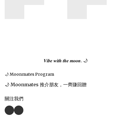
𝑽𝒊𝒃𝒆 𝒘𝒊𝒕𝒉 𝒕𝒉𝒆 𝒎𝒐𝒐𝒏. 🌙
🌙 Moonmates Program
🌙 Moonmates 推介朋友，一齊賺回贈
關注我們