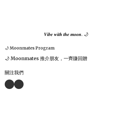
𝑽𝒊𝒃𝒆 𝒘𝒊𝒕𝒉 𝒕𝒉𝒆 𝒎𝒐𝒐𝒏. 🌙
🌙 Moonmates Program
🌙 Moonmates 推介朋友，一齊賺回贈
關注我們