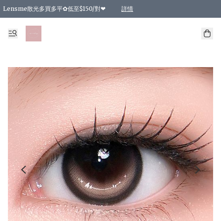
Lensme散光多買多平✿低至$150/對❤
詳情
台灣Karacon⁩✧日拋 特價清貨❁⃘
日本韓國多款日/月拋現貨☼ 特價❤︎數量有限 售完即止
🇰🇷韓國多款月拋現貨 特價兩對$99✿數量有限 售完即止♫
精選商品，任選買2件或以上9 折；買4件或以上85 折；買6件或以上8 折
精選商品，任選買2件HKD 140.00；買4件HKD 260.00
精選商品，任選買2件HKD 190.00；買4件HKD 360.00
精選商品，任選買2件HKD 110.00；買4件HKD 180.00
精選商品，任選買2件HKD 170.00；買4件HKD 320.00
精選商品，任選買2件或以上減HKD 148.00
精選商品，任選買2件或以上減HKD 148.00
精選商品，任選買2件或以上95 折；買4件或以上9 折；買6件或以上85 折；買8件
精選商品，任選買12件或以上87 折
精選商品，任選買2件或以上減HKD 16.00；買4件或以上減HKD 32.00；買6件或以
精選商品，任選買2件或以上95 折；買4件或以上9 折；買8件或以上85 折；買12件
購物滿 HKD 800.00即享免運費優惠！（適用於 特定的送貨方式 )
詳情
詳情
詳情
詳情
詳情
詳情
詳情
詳情
詳情
詳情
詳情