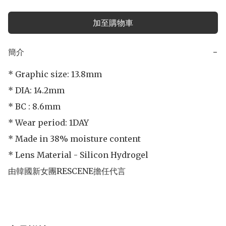
加至購物車
簡介
−
* Graphic size: 13.8mm

* DIA: 14.2mm

* BC : 8.6mm

* Wear period: 1DAY

* Made in 38% moisture content

* Lens Material - Silicon Hydrogel

由韓國新女團RESCENE擔任代言