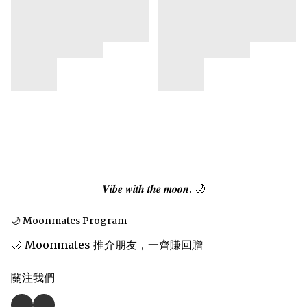
𝑽𝒊𝒃𝒆 𝒘𝒊𝒕𝒉 𝒕𝒉𝒆 𝒎𝒐𝒐𝒏. 🌙
🌙 Moonmates Program
🌙 Moonmates 推介朋友，一齊賺回贈
關注我們