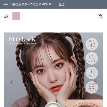
Lensme散光多買多平✿低至$150/對❤
詳情
台灣Karacon⁩✧日拋 特價清貨❁⃘
日本韓國多款日/月拋現貨☼ 特價❤︎數量有限 售完即止
🇰🇷韓國多款月拋現貨 特價兩對$99✿數量有限 售完即止♫
精選商品，任選買2件或以上9 折；買4件或以上85 折；買6件或以上8 折
精選商品，任選買2件HKD 140.00；買4件HKD 260.00
精選商品，任選買2件HKD 190.00；買4件HKD 360.00
精選商品，任選買2件HKD 110.00；買4件HKD 180.00
精選商品，任選買2件HKD 170.00；買4件HKD 320.00
精選商品，任選買2件或以上減HKD 148.00
精選商品，任選買2件或以上減HKD 148.00
精選商品，任選買2件或以上95 折；買4件或以上9 折；買6件或以上85 折；買8件
精選商品，任選買12件或以上87 折
精選商品，任選買2件或以上減HKD 16.00；買4件或以上減HKD 32.00；買6件或以
精選商品，任選買2件或以上95 折；買4件或以上9 折；買8件或以上85 折；買12件
購物滿 HKD 800.00即享免運費優惠！（適用於 特定的送貨方式 )
詳情
詳情
詳情
詳情
詳情
詳情
詳情
詳情
詳情
詳情
詳情