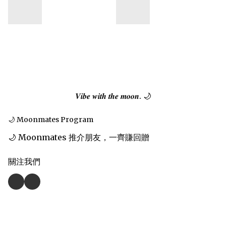
𝑽𝒊𝒃𝒆 𝒘𝒊𝒕𝒉 𝒕𝒉𝒆 𝒎𝒐𝒐𝒏. 🌙
🌙 Moonmates Program
🌙 Moonmates 推介朋友，一齊賺回贈
關注我們