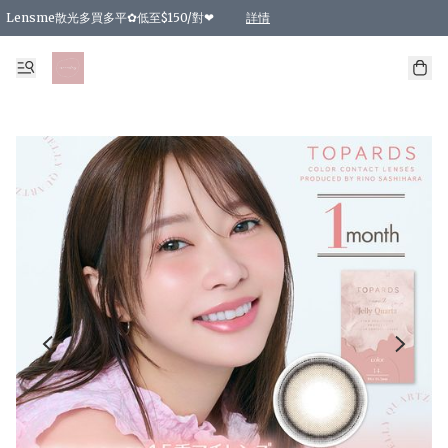
Lensme散光多買多平✿低至$150/對❤
詳情
台灣Karacon⁩✧日拋 特價清貨❁⃘
日本韓國多款日/月拋現貨☼ 特價❤︎數量有限 售完即止
🇰🇷韓國多款月拋現貨 特價兩對$99✿數量有限 售完即止♫
精選商品，任選買2件或以上9 折；買4件或以上85 折；買6件或以上8 折
精選商品，任選買2件HKD 140.00；買4件HKD 260.00
精選商品，任選買2件HKD 190.00；買4件HKD 360.00
精選商品，任選買2件HKD 110.00；買4件HKD 180.00
精選商品，任選買2件HKD 170.00；買4件HKD 320.00
精選商品，任選買2件或以上減HKD 148.00
精選商品，任選買2件或以上減HKD 148.00
精選商品，任選買2件或以上95 折；買4件或以上9 折；買6件或以上85 折；買8件
精選商品，任選買12件或以上87 折
精選商品，任選買2件或以上減HKD 16.00；買4件或以上減HKD 32.00；買6件或以
精選商品，任選買2件或以上95 折；買4件或以上9 折；買8件或以上85 折；買12件
購物滿 HKD 800.00即享免運費優惠！（適用於 特定的送貨方式 )
詳情
詳情
詳情
詳情
詳情
詳情
詳情
詳情
詳情
詳情
詳情