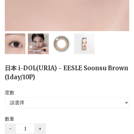
日本 i-DOL(URIA) - EESLE Soonsu Brown
(1day/10P)
度數
數量
−
+