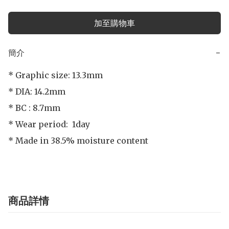
加至購物車
簡介
−
* Graphic size: 13.3mm

* DIA: 14.2mm

* BC : 8.7mm

* Wear period:  1day

* Made in 38.5% moisture content
商品詳情