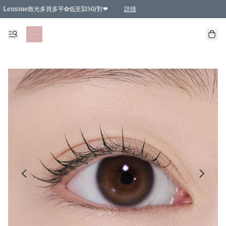
Lensme散光多買多平✿低至$150/對❤
詳情
台灣Karacon⁩✧日拋 特價清貨❁⃘
日本韓國多款日/月拋現貨☼ 特價❤︎數量有限 售完即止
🇰🇷韓國多款月拋現貨 特價兩對$99✿數量有限 售完即止♫
精選商品，任選買2件或以上9 折；買4件或以上85 折；買6件或以上8 折
精選商品，任選買2件HKD 140.00；買4件HKD 260.00
精選商品，任選買2件HKD 190.00；買4件HKD 360.00
精選商品，任選買2件HKD 110.00；買4件HKD 180.00
精選商品，任選買2件HKD 170.00；買4件HKD 320.00
精選商品，任選買2件或以上減HKD 148.00
精選商品，任選買2件或以上減HKD 148.00
精選商品，任選買2件或以上95 折；買4件或以上9 折；買6件或以上85 折；買8件
精選商品，任選買12件或以上87 折
精選商品，任選買2件或以上減HKD 16.00；買4件或以上減HKD 32.00；買6件或以
精選商品，任選買2件或以上95 折；買4件或以上9 折；買8件或以上85 折；買12件
購物滿 HKD 800.00即享免運費優惠！（適用於 特定的送貨方式 )
詳情
詳情
詳情
詳情
詳情
詳情
詳情
詳情
詳情
詳情
詳情