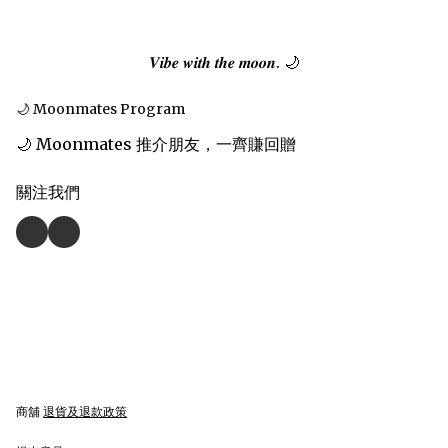
𝑽𝒊𝒃𝒆 𝒘𝒊𝒕𝒉 𝒕𝒉𝒆 𝒎𝒐𝒐𝒏. 🌙
🌙 Moonmates Program
🌙 Moonmates 推介朋友，一齊賺回贈
關注我們
商舖
退貨及退款政策