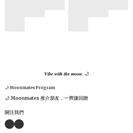
𝑽𝒊𝒃𝒆 𝒘𝒊𝒕𝒉 𝒕𝒉𝒆 𝒎𝒐𝒐𝒏. 🌙
🌙 Moonmates Program
🌙 Moonmates 推介朋友，一齊賺回贈
關注我們