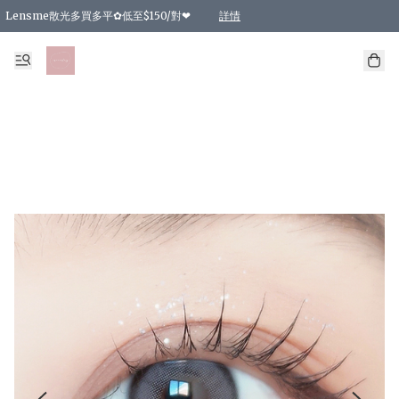
Lensme散光多買多平✿低至$150/對❤
詳情
台灣Karacon⁩✧日拋 特價清貨❁⃘
日本韓國多款日/月拋現貨☼ 特價❤︎數量有限 售完即止
🇰🇷韓國多款月拋現貨 特價兩對$99✿數量有限 售完即止♫
精選商品，任選買2件或以上9 折；買4件或以上85 折；買6件或以上8 折
精選商品，任選買2件HKD 140.00；買4件HKD 260.00
精選商品，任選買2件HKD 190.00；買4件HKD 360.00
精選商品，任選買2件HKD 110.00；買4件HKD 180.00
精選商品，任選買2件HKD 170.00；買4件HKD 320.00
精選商品，任選買2件或以上減HKD 148.00
精選商品，任選買2件或以上減HKD 148.00
精選商品，任選買2件或以上95 折；買4件或以上9 折；買6件或以上85 折；買8件
精選商品，任選買12件或以上87 折
精選商品，任選買2件或以上減HKD 16.00；買4件或以上減HKD 32.00；買6件或以
精選商品，任選買2件或以上95 折；買4件或以上9 折；買8件或以上85 折；買12件
購物滿 HKD 800.00即享免運費優惠！（適用於 特定的送貨方式 )
詳情
詳情
詳情
詳情
詳情
詳情
詳情
詳情
詳情
詳情
詳情