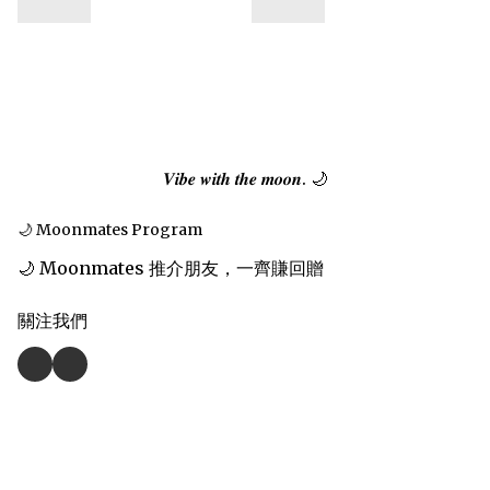
𝑽𝒊𝒃𝒆 𝒘𝒊𝒕𝒉 𝒕𝒉𝒆 𝒎𝒐𝒐𝒏. 🌙
🌙 Moonmates Program
🌙 Moonmates 推介朋友，一齊賺回贈
關注我們