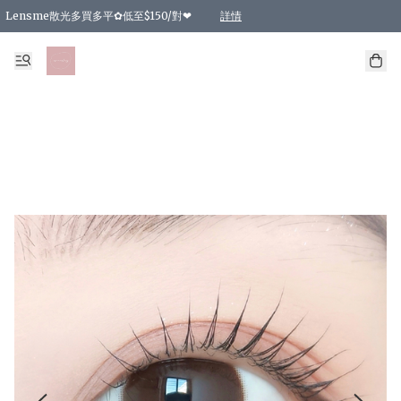
Lensme散光多買多平✿低至$150/對❤
詳情
台灣Karacon⁩✧日拋 特價清貨❁⃘
日本韓國多款日/月拋現貨☼ 特價❤︎數量有限 售完即止
🇰🇷韓國多款月拋現貨 特價兩對$99✿數量有限 售完即止♫
精選商品，任選買2件或以上9 折；買4件或以上85 折；買6件或以上8 折
精選商品，任選買2件HKD 140.00；買4件HKD 260.00
精選商品，任選買2件HKD 190.00；買4件HKD 360.00
精選商品，任選買2件HKD 110.00；買4件HKD 180.00
精選商品，任選買2件HKD 170.00；買4件HKD 320.00
精選商品，任選買2件或以上減HKD 148.00
精選商品，任選買2件或以上減HKD 148.00
精選商品，任選買2件或以上95 折；買4件或以上9 折；買6件或以上85 折；買8件
精選商品，任選買12件或以上87 折
精選商品，任選買2件或以上減HKD 16.00；買4件或以上減HKD 32.00；買6件或以
精選商品，任選買2件或以上95 折；買4件或以上9 折；買8件或以上85 折；買12件
購物滿 HKD 800.00即享免運費優惠！（適用於 特定的送貨方式 )
詳情
詳情
詳情
詳情
詳情
詳情
詳情
詳情
詳情
詳情
詳情