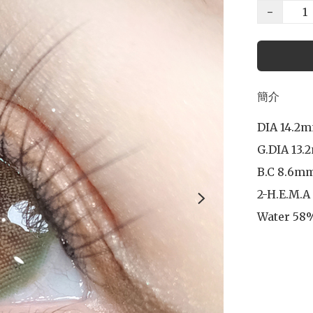
−
簡介
DIA 14.2m
G.DIA 13.
B.C 8.6mm
2-H.E.M.A

Water 58%