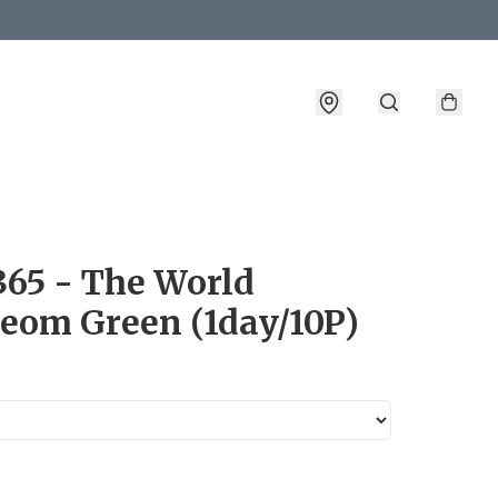
詳情
65 - The World
jeom Green (1day/10P)