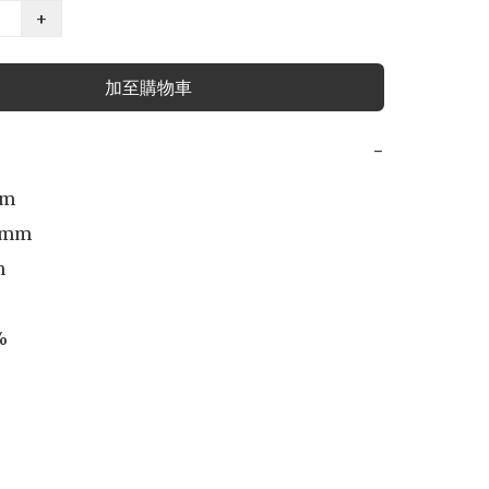
+
加至購物車
−
m

2mm




