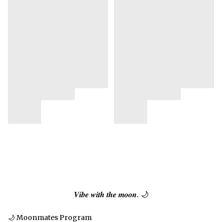
𝑽𝒊𝒃𝒆 𝒘𝒊𝒕𝒉 𝒕𝒉𝒆 𝒎𝒐𝒐𝒏. 🌙
🌙 Moonmates Program