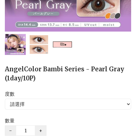
AngelColor Bambi Series - Pearl Gray
(1day/10P)
度數
數量
−
+