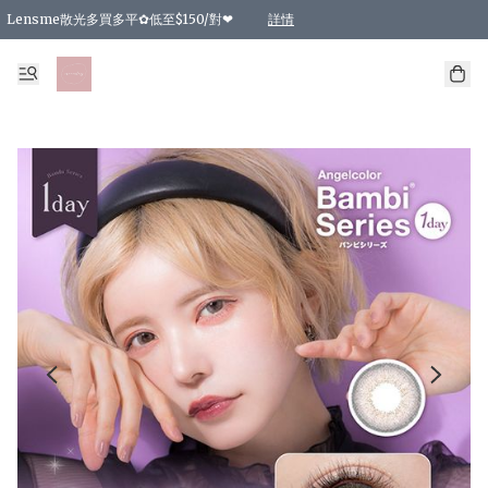
Lensme散光多買多平✿低至$150/對❤
詳情
台灣Karacon⁩✧日拋 特價清貨❁⃘
日本韓國多款日/月拋現貨☼ 特價❤︎數量有限 售完即止
🇰🇷韓國多款月拋現貨 特價兩對$99✿數量有限 售完即止♫
精選商品，任選買2件或以上9 折；買4件或以上85 折；買6件或以上8 折
精選商品，任選買2件HKD 140.00；買4件HKD 260.00
精選商品，任選買2件HKD 190.00；買4件HKD 360.00
精選商品，任選買2件HKD 110.00；買4件HKD 180.00
精選商品，任選買2件HKD 170.00；買4件HKD 320.00
精選商品，任選買2件或以上減HKD 148.00
精選商品，任選買2件或以上減HKD 148.00
精選商品，任選買2件或以上95 折；買4件或以上9 折；買6件或以上85 折；買8件
精選商品，任選買12件或以上87 折
精選商品，任選買2件或以上減HKD 16.00；買4件或以上減HKD 32.00；買6件或以
精選商品，任選買2件或以上95 折；買4件或以上9 折；買8件或以上85 折；買12件
購物滿 HKD 800.00即享免運費優惠！（適用於 特定的送貨方式 )
詳情
詳情
詳情
詳情
詳情
詳情
詳情
詳情
詳情
詳情
詳情