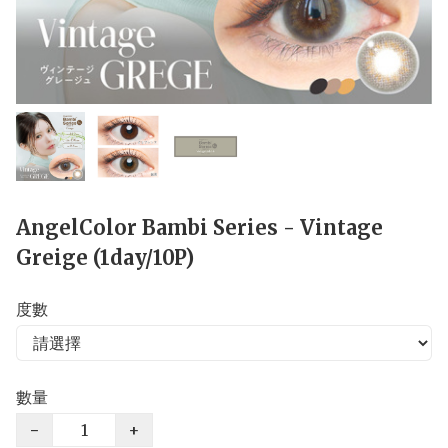
AngelColor Bambi Series - Vintage
Greige (1day/10P)
度數
數量
−
+