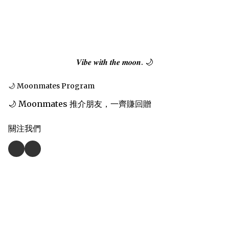
𝑽𝒊𝒃𝒆 𝒘𝒊𝒕𝒉 𝒕𝒉𝒆 𝒎𝒐𝒐𝒏. 🌙
🌙 Moonmates Program
🌙 Moonmates 推介朋友，一齊賺回贈
關注我們