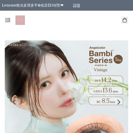
Lensme散光多買多平✿低至$150/對❤
詳情
台灣Karacon⁩✧日拋 特價清貨❁⃘
日本韓國多款日/月拋現貨☼ 特價❤︎數量有限 售完即止
🇰🇷韓國多款月拋現貨 特價兩對$99✿數量有限 售完即止♫
精選商品，任選買2件或以上9 折；買4件或以上85 折；買6件或以上8 折
精選商品，任選買2件HKD 140.00；買4件HKD 260.00
精選商品，任選買2件HKD 190.00；買4件HKD 360.00
精選商品，任選買2件HKD 110.00；買4件HKD 180.00
精選商品，任選買2件HKD 170.00；買4件HKD 320.00
精選商品，任選買2件或以上減HKD 148.00
精選商品，任選買2件或以上減HKD 148.00
精選商品，任選買2件或以上95 折；買4件或以上9 折；買6件或以上85 折；買8件
精選商品，任選買12件或以上87 折
精選商品，任選買2件或以上減HKD 16.00；買4件或以上減HKD 32.00；買6件或以
精選商品，任選買2件或以上95 折；買4件或以上9 折；買8件或以上85 折；買12件
購物滿 HKD 800.00即享免運費優惠！（適用於 特定的送貨方式 )
詳情
詳情
詳情
詳情
詳情
詳情
詳情
詳情
詳情
詳情
詳情