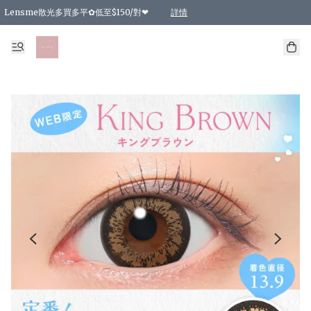
Lensme散光多買多平✿低至$150/對❤
詳情
台灣Karacon⁩✧日拋 特價清貨❁⃘
日本韓國多款日/月拋現貨☼ 特價❤︎數量有限 售完即止
🇰🇷韓國多款月拋現貨 特價兩對$99✿數量有限 售完即止♫
精選商品，任選買2件或以上9 折；買4件或以上85 折；買6件或以上8 折
精選商品，任選買2件HKD 140.00；買4件HKD 260.00
精選商品，任選買2件HKD 190.00；買4件HKD 360.00
精選商品，任選買2件HKD 110.00；買4件HKD 180.00
精選商品，任選買2件HKD 170.00；買4件HKD 320.00
精選商品，任選買2件或以上減HKD 148.00
精選商品，任選買2件或以上減HKD 148.00
精選商品，任選買2件或以上95 折；買4件或以上9 折；買6件或以上85 折；買8件
精選商品，任選買12件或以上87 折
精選商品，任選買2件或以上減HKD 16.00；買4件或以上減HKD 32.00；買6件或以
精選商品，任選買2件或以上95 折；買4件或以上9 折；買8件或以上85 折；買12件
購物滿 HKD 800.00即享免運費優惠！（適用於 特定的送貨方式 )
詳情
詳情
詳情
詳情
詳情
詳情
詳情
詳情
詳情
詳情
詳情