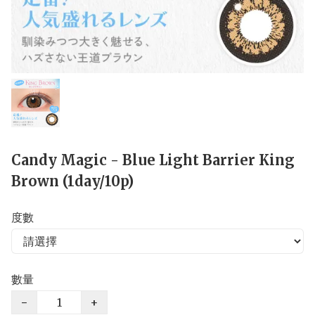
Candy Magic - Blue Light Barrier King
Brown (1day/10p)
度數
數量
−
+