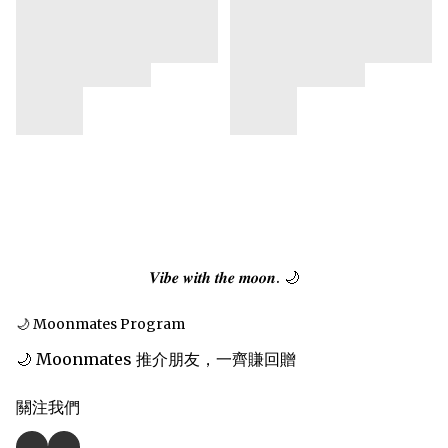
𝑽𝒊𝒃𝒆 𝒘𝒊𝒕𝒉 𝒕𝒉𝒆 𝒎𝒐𝒐𝒏. 🌙
🌙 Moonmates Program
🌙 Moonmates 推介朋友，一齊賺回贈
關注我們