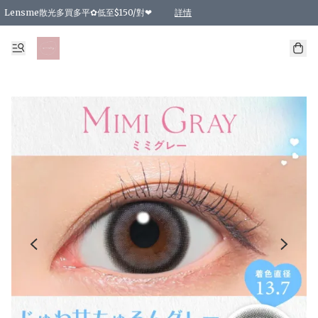
Lensme散光多買多平✿低至$150/對❤
詳情
台灣Karacon⁩✧日拋 特價清貨❁⃘
日本韓國多款日/月拋現貨☼ 特價❤︎數量有限 售完即止
🇰🇷韓國多款月拋現貨 特價兩對$99✿數量有限 售完即止♫
精選商品，任選買2件或以上9 折；買4件或以上85 折；買6件或以上8 折
精選商品，任選買2件HKD 140.00；買4件HKD 260.00
精選商品，任選買2件HKD 190.00；買4件HKD 360.00
精選商品，任選買2件HKD 110.00；買4件HKD 180.00
精選商品，任選買2件HKD 170.00；買4件HKD 320.00
精選商品，任選買2件或以上減HKD 148.00
精選商品，任選買2件或以上減HKD 148.00
精選商品，任選買2件或以上95 折；買4件或以上9 折；買6件或以上85 折；買8件
精選商品，任選買12件或以上87 折
精選商品，任選買2件或以上減HKD 16.00；買4件或以上減HKD 32.00；買6件或以
精選商品，任選買2件或以上95 折；買4件或以上9 折；買8件或以上85 折；買12件
購物滿 HKD 800.00即享免運費優惠！（適用於 特定的送貨方式 )
詳情
詳情
詳情
詳情
詳情
詳情
詳情
詳情
詳情
詳情
詳情