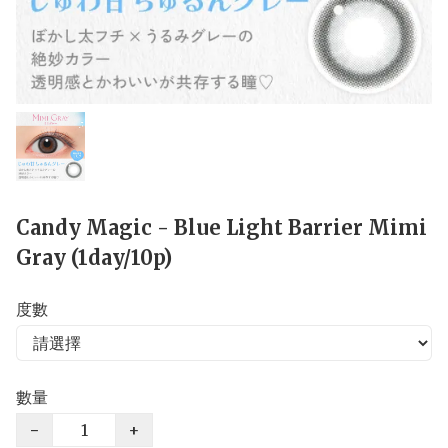
Candy Magic - Blue Light Barrier Mimi
Gray (1day/10p)
度數
數量
−
+