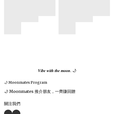
𝑽𝒊𝒃𝒆 𝒘𝒊𝒕𝒉 𝒕𝒉𝒆 𝒎𝒐𝒐𝒏. 🌙
🌙 Moonmates Program
🌙 Moonmates 推介朋友，一齊賺回贈
關注我們