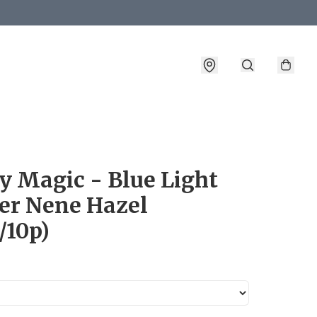
詳情
y Magic - Blue Light
ier Nene Hazel
/10p)