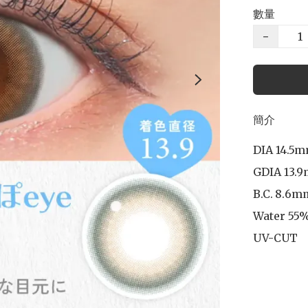
數量
−
簡介
DIA 14.5m
GDIA 13.9
B.C.	8.6mm

Water 55%
UV-CUT