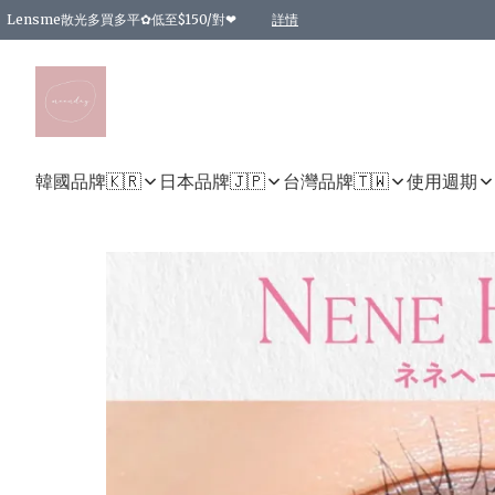
Lensme散光多買多平✿低至$150/對❤
詳情
台灣Karacon⁩✧日拋 特價清貨❁⃘
日本韓國多款日/月拋現貨☼ 特價❤︎數量有限 售完即止
🇰🇷韓國多款月拋現貨 特價兩對$99✿數量有限 售完即止♫
精選商品，任選買2件或以上9 折；買4件或以上85 折；買6件或以上8 折
精選商品，任選買2件HKD 140.00；買4件HKD 260.00
精選商品，任選買2件HKD 190.00；買4件HKD 360.00
精選商品，任選買2件HKD 110.00；買4件HKD 180.00
精選商品，任選買2件HKD 170.00；買4件HKD 320.00
精選商品，任選買2件或以上減HKD 148.00
精選商品，任選買2件或以上減HKD 148.00
精選商品，任選買2件或以上95 折；買4件或以上9 折；買6件或以上85 折；買8件
精選商品，任選買12件或以上87 折
精選商品，任選買2件或以上減HKD 16.00；買4件或以上減HKD 32.00；買6件或以
精選商品，任選買2件或以上95 折；買4件或以上9 折；買8件或以上85 折；買12件
購物滿 HKD 800.00即享免運費優惠！（適用於 特定的送貨方式 )
詳情
詳情
詳情
詳情
詳情
詳情
詳情
詳情
詳情
詳情
詳情
韓國品牌🇰🇷
日本品牌🇯🇵
台灣品牌🇹🇼
使用週期