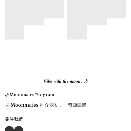
𝑽𝒊𝒃𝒆 𝒘𝒊𝒕𝒉 𝒕𝒉𝒆 𝒎𝒐𝒐𝒏. 🌙
🌙 Moonmates Program
🌙 Moonmates 推介朋友，一齊賺回贈
關注我們