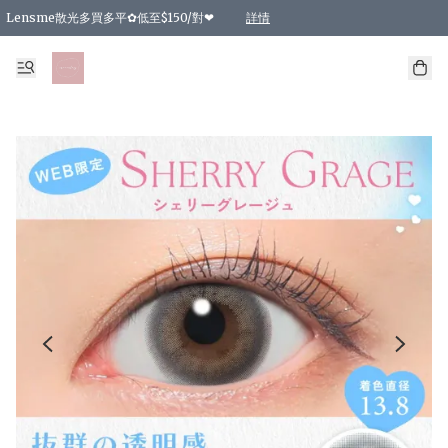
Lensme散光多買多平✿低至$150/對❤
詳情
台灣Karacon⁩✧日拋 特價清貨❁⃘
日本韓國多款日/月拋現貨☼ 特價❤︎數量有限 售完即止
🇰🇷韓國多款月拋現貨 特價兩對$99✿數量有限 售完即止♫
精選商品，任選買2件或以上9 折；買4件或以上85 折；買6件或以上8 折
精選商品，任選買2件HKD 140.00；買4件HKD 260.00
精選商品，任選買2件HKD 190.00；買4件HKD 360.00
精選商品，任選買2件HKD 110.00；買4件HKD 180.00
精選商品，任選買2件HKD 170.00；買4件HKD 320.00
精選商品，任選買2件或以上減HKD 148.00
精選商品，任選買2件或以上減HKD 148.00
精選商品，任選買2件或以上95 折；買4件或以上9 折；買6件或以上85 折；買8件
精選商品，任選買12件或以上87 折
精選商品，任選買2件或以上減HKD 16.00；買4件或以上減HKD 32.00；買6件或以
精選商品，任選買2件或以上95 折；買4件或以上9 折；買8件或以上85 折；買12件
購物滿 HKD 800.00即享免運費優惠！（適用於 特定的送貨方式 )
詳情
詳情
詳情
詳情
詳情
詳情
詳情
詳情
詳情
詳情
詳情