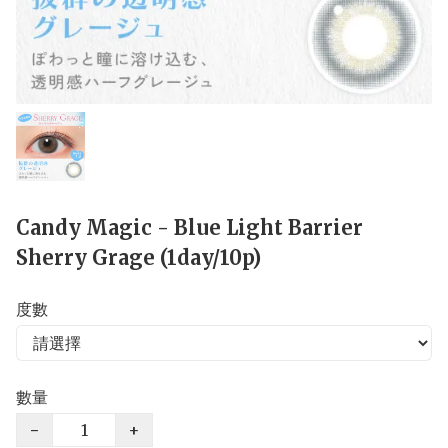
Candy Magic - Blue Light Barrier
Sherry Grage (1day/10p)
度數
數量
−
+