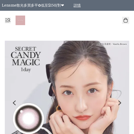
Lensme散光多買多平✿低至$150/對❤
詳情
台灣Karacon⁩✧日拋 特價清貨❁⃘
日本韓國多款日/月拋現貨☼ 特價❤︎數量有限 售完即止
🇰🇷韓國多款月拋現貨 特價兩對$99✿數量有限 售完即止♫
精選商品，任選買2件或以上9 折；買4件或以上85 折；買6件或以上8 折
精選商品，任選買2件HKD 140.00；買4件HKD 260.00
精選商品，任選買2件HKD 190.00；買4件HKD 360.00
精選商品，任選買2件HKD 110.00；買4件HKD 180.00
精選商品，任選買2件HKD 170.00；買4件HKD 320.00
精選商品，任選買2件或以上減HKD 148.00
精選商品，任選買2件或以上減HKD 148.00
精選商品，任選買2件或以上95 折；買4件或以上9 折；買6件或以上85 折；買8件
精選商品，任選買12件或以上87 折
精選商品，任選買2件或以上減HKD 16.00；買4件或以上減HKD 32.00；買6件或以
精選商品，任選買2件或以上95 折；買4件或以上9 折；買8件或以上85 折；買12件
購物滿 HKD 800.00即享免運費優惠！（適用於 特定的送貨方式 )
詳情
詳情
詳情
詳情
詳情
詳情
詳情
詳情
詳情
詳情
詳情