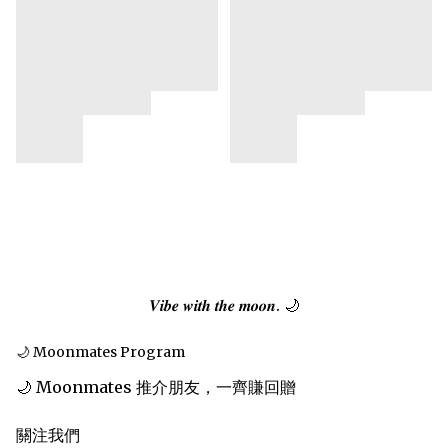
𝑽𝒊𝒃𝒆 𝒘𝒊𝒕𝒉 𝒕𝒉𝒆 𝒎𝒐𝒐𝒏. 🌙
🌙 Moonmates Program
🌙 Moonmates 推介朋友，一齊賺回贈
關注我們