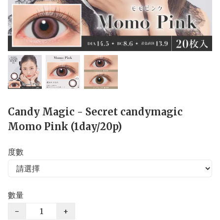
Candy Magic - Secret candymagic
Momo Pink (1day/20p)
度數
數量
−
+