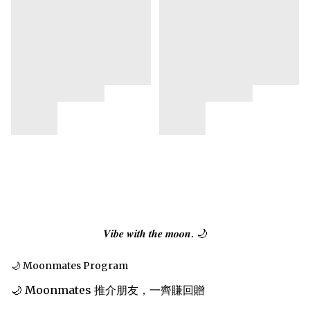
𝑽𝒊𝒃𝒆 𝒘𝒊𝒕𝒉 𝒕𝒉𝒆 𝒎𝒐𝒐𝒏. 🌙
🌙 Moonmates Program
🌙 Moonmates 推介朋友，一齊賺回贈