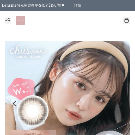
Lensme散光多買多平✿低至$150/對❤
詳情
台灣Karacon⁩✧日拋 特價清貨❁⃘
日本韓國多款日/月拋現貨☼ 特價❤︎數量有限 售完即止
🇰🇷韓國多款月拋現貨 特價兩對$99✿數量有限 售完即止♫
精選商品，任選買2件或以上9 折；買4件或以上85 折；買6件或以上8 折
精選商品，任選買2件HKD 140.00；買4件HKD 260.00
精選商品，任選買2件HKD 190.00；買4件HKD 360.00
精選商品，任選買2件HKD 110.00；買4件HKD 180.00
精選商品，任選買2件HKD 170.00；買4件HKD 320.00
精選商品，任選買2件或以上減HKD 148.00
精選商品，任選買2件或以上減HKD 148.00
精選商品，任選買2件或以上95 折；買4件或以上9 折；買6件或以上85 折；買8件
精選商品，任選買12件或以上87 折
精選商品，任選買2件或以上減HKD 16.00；買4件或以上減HKD 32.00；買6件或以
精選商品，任選買2件或以上95 折；買4件或以上9 折；買8件或以上85 折；買12件
購物滿 HKD 800.00即享免運費優惠！（適用於 特定的送貨方式 )
詳情
詳情
詳情
詳情
詳情
詳情
詳情
詳情
詳情
詳情
詳情