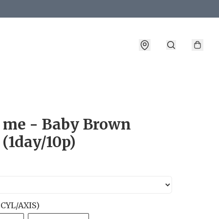
詳情
s me - Baby Brown
 (1day/10p)
CYL/AXIS)