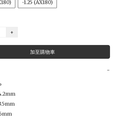
X180)
-1.25 (AX180)
+
加至購物車
−


.2mm 

.5mm 

6mm 
