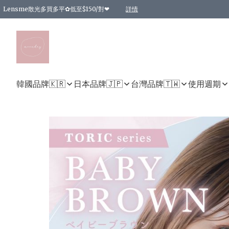
Lensme散光多買多平✿低至$150/對❤
詳情
台灣Karacon⁩✧日拋 特價清貨❁⃘
日本韓國多款日/月拋現貨☼ 特價❤︎數量有限 售完即止
🇰🇷韓國多款月拋現貨 特價兩對$99✿數量有限 售完即止♫
精選商品，任選買2件或以上9 折；買4件或以上85 折；買6件或以上8 折
精選商品，任選買2件HKD 140.00；買4件HKD 260.00
精選商品，任選買2件HKD 190.00；買4件HKD 360.00
精選商品，任選買2件HKD 110.00；買4件HKD 180.00
精選商品，任選買2件HKD 170.00；買4件HKD 320.00
精選商品，任選買2件或以上減HKD 148.00
精選商品，任選買2件或以上減HKD 148.00
精選商品，任選買2件或以上95 折；買4件或以上9 折；買6件或以上85 折；買8件
精選商品，任選買12件或以上87 折
精選商品，任選買2件或以上減HKD 16.00；買4件或以上減HKD 32.00；買6件或以
精選商品，任選買2件或以上95 折；買4件或以上9 折；買8件或以上85 折；買12件
購物滿 HKD 800.00即享免運費優惠！（適用於 特定的送貨方式 )
詳情
詳情
詳情
詳情
詳情
詳情
詳情
詳情
詳情
詳情
詳情
韓國品牌🇰🇷
日本品牌🇯🇵
台灣品牌🇹🇼
使用週期