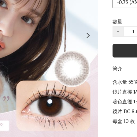
-0.75 (A
數量
−
簡介
含水量 55% 
鏡片直徑 14
著色直徑 13
鏡片 BC 8.
每盒 10 枚