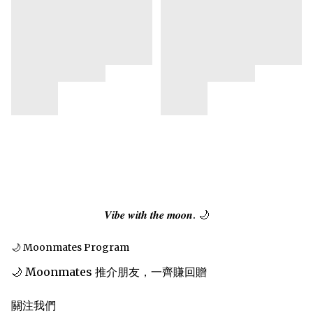
𝑽𝒊𝒃𝒆 𝒘𝒊𝒕𝒉 𝒕𝒉𝒆 𝒎𝒐𝒐𝒏. 🌙
🌙 Moonmates Program
🌙 Moonmates 推介朋友，一齊賺回贈
關注我們