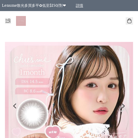
Lensme散光多買多平✿低至$150/對❤
詳情
台灣Karacon⁩✧日拋 特價清貨❁⃘
日本韓國多款日/月拋現貨☼ 特價❤︎數量有限 售完即止
🇰🇷韓國多款月拋現貨 特價兩對$99✿數量有限 售完即止♫
精選商品，任選買2件或以上9 折；買4件或以上85 折；買6件或以上8 折
精選商品，任選買2件HKD 140.00；買4件HKD 260.00
精選商品，任選買2件HKD 190.00；買4件HKD 360.00
精選商品，任選買2件HKD 110.00；買4件HKD 180.00
精選商品，任選買2件HKD 170.00；買4件HKD 320.00
精選商品，任選買2件或以上減HKD 148.00
精選商品，任選買2件或以上減HKD 148.00
精選商品，任選買2件或以上95 折；買4件或以上9 折；買6件或以上85 折；買8件
精選商品，任選買12件或以上87 折
精選商品，任選買2件或以上減HKD 16.00；買4件或以上減HKD 32.00；買6件或以
精選商品，任選買2件或以上95 折；買4件或以上9 折；買8件或以上85 折；買12件
購物滿 HKD 800.00即享免運費優惠！（適用於 特定的送貨方式 )
詳情
詳情
詳情
詳情
詳情
詳情
詳情
詳情
詳情
詳情
詳情