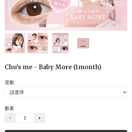
Chu’s me - Baby More (1month)
度數
數量
−
+