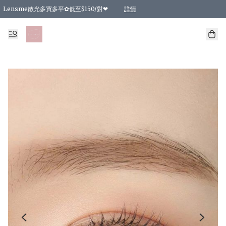
Lensme散光多買多平✿低至$150/對❤
詳情
台灣Karacon⁩✧日拋 特價清貨❁⃘
日本韓國多款日/月拋現貨☼ 特價❤︎數量有限 售完即止
🇰🇷韓國多款月拋現貨 特價兩對$99✿數量有限 售完即止♫
精選商品，任選買2件或以上9 折；買4件或以上85 折；買6件或以上8 折
精選商品，任選買2件HKD 140.00；買4件HKD 260.00
精選商品，任選買2件HKD 190.00；買4件HKD 360.00
精選商品，任選買2件HKD 110.00；買4件HKD 180.00
精選商品，任選買2件HKD 170.00；買4件HKD 320.00
精選商品，任選買2件或以上減HKD 148.00
精選商品，任選買2件或以上減HKD 148.00
精選商品，任選買2件或以上95 折；買4件或以上9 折；買6件或以上85 折；買8件
精選商品，任選買12件或以上87 折
精選商品，任選買2件或以上減HKD 16.00；買4件或以上減HKD 32.00；買6件或以
精選商品，任選買2件或以上95 折；買4件或以上9 折；買8件或以上85 折；買12件
購物滿 HKD 800.00即享免運費優惠！（適用於 特定的送貨方式 )
詳情
詳情
詳情
詳情
詳情
詳情
詳情
詳情
詳情
詳情
詳情