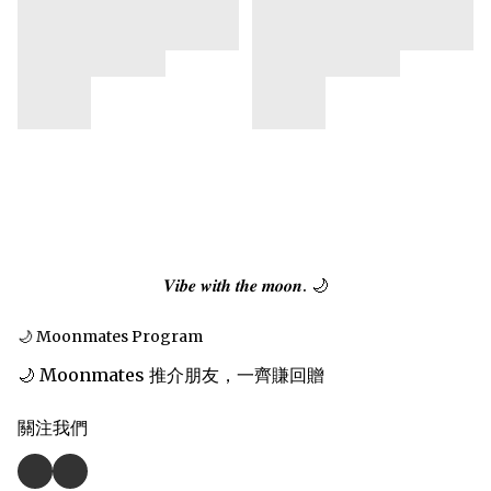
𝑽𝒊𝒃𝒆 𝒘𝒊𝒕𝒉 𝒕𝒉𝒆 𝒎𝒐𝒐𝒏. 🌙
🌙 Moonmates Program
🌙 Moonmates 推介朋友，一齊賺回贈
關注我們