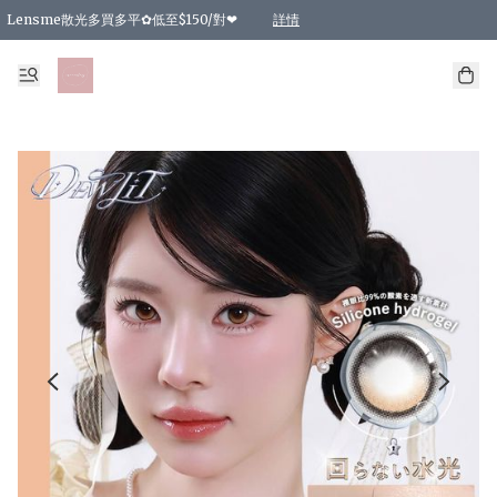
Lensme散光多買多平✿低至$150/對❤
詳情
台灣Karacon⁩✧日拋 特價清貨❁⃘
日本韓國多款日/月拋現貨☼ 特價❤︎數量有限 售完即止
🇰🇷韓國多款月拋現貨 特價兩對$99✿數量有限 售完即止♫
精選商品，任選買2件或以上9 折；買4件或以上85 折；買6件或以上8 折
精選商品，任選買2件HKD 140.00；買4件HKD 260.00
精選商品，任選買2件HKD 190.00；買4件HKD 360.00
精選商品，任選買2件HKD 110.00；買4件HKD 180.00
精選商品，任選買2件HKD 170.00；買4件HKD 320.00
精選商品，任選買2件或以上減HKD 148.00
精選商品，任選買2件或以上減HKD 148.00
精選商品，任選買2件或以上95 折；買4件或以上9 折；買6件或以上85 折；買8件
精選商品，任選買12件或以上87 折
精選商品，任選買2件或以上減HKD 16.00；買4件或以上減HKD 32.00；買6件或以
精選商品，任選買2件或以上95 折；買4件或以上9 折；買8件或以上85 折；買12件
購物滿 HKD 800.00即享免運費優惠！（適用於 特定的送貨方式 )
詳情
詳情
詳情
詳情
詳情
詳情
詳情
詳情
詳情
詳情
詳情