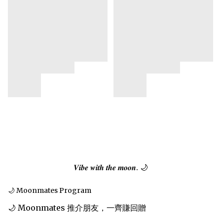
𝑽𝒊𝒃𝒆 𝒘𝒊𝒕𝒉 𝒕𝒉𝒆 𝒎𝒐𝒐𝒏. 🌙
🌙 Moonmates Program
🌙 Moonmates 推介朋友，一齊賺回贈