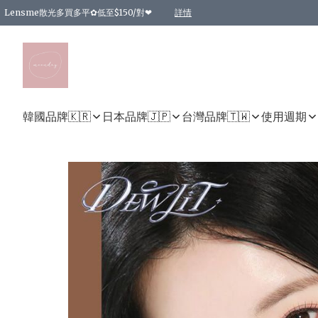
Lensme散光多買多平✿低至$150/對❤
詳情
台灣Karacon⁩✧日拋 特價清貨❁⃘
日本韓國多款日/月拋現貨☼ 特價❤︎數量有限 售完即止
🇰🇷韓國多款月拋現貨 特價兩對$99✿數量有限 售完即止♫
精選商品，任選買2件或以上9 折；買4件或以上85 折；買6件或以上8 折
精選商品，任選買2件HKD 140.00；買4件HKD 260.00
精選商品，任選買2件HKD 190.00；買4件HKD 360.00
精選商品，任選買2件HKD 110.00；買4件HKD 180.00
精選商品，任選買2件HKD 170.00；買4件HKD 320.00
精選商品，任選買2件或以上減HKD 148.00
精選商品，任選買2件或以上減HKD 148.00
精選商品，任選買2件或以上95 折；買4件或以上9 折；買6件或以上85 折；買8件
精選商品，任選買12件或以上87 折
精選商品，任選買2件或以上減HKD 16.00；買4件或以上減HKD 32.00；買6件或以
精選商品，任選買2件或以上95 折；買4件或以上9 折；買8件或以上85 折；買12件
購物滿 HKD 800.00即享免運費優惠！（適用於 特定的送貨方式 )
詳情
詳情
詳情
詳情
詳情
詳情
詳情
詳情
詳情
詳情
詳情
韓國品牌🇰🇷
日本品牌🇯🇵
台灣品牌🇹🇼
使用週期