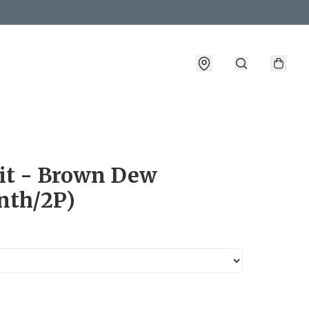
詳情
it - Brown Dew
nth/2P)