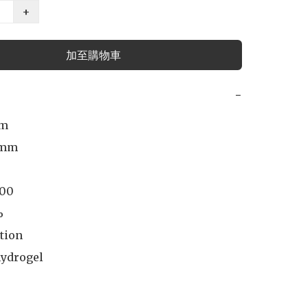
+
加至購物車
−
m

mm

00



tion

hydrogel