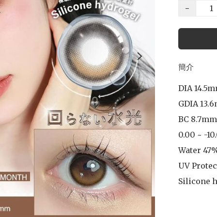
−
簡介
DIA 14.5m
GDIA 13.6
BC 8.7mm

0.00 ~ -10.
Water 47%
UV Protec
Silicone 