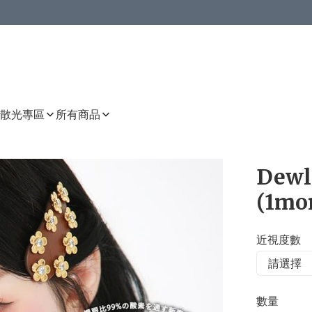
或以上8 折
上減HKD 48.00；買8件或以上減HKD 64.00；買10件或以上減HKD 80.00
或以上8 折
詳情
詳情
散光專區
所有商品
Dewl
(1mo
近視度數
數量