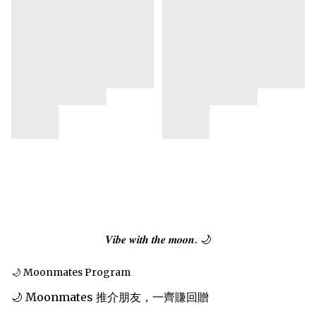
𝑽𝒊𝒃𝒆 𝒘𝒊𝒕𝒉 𝒕𝒉𝒆 𝒎𝒐𝒐𝒏. 🌙
🌙 Moonmates Program
🌙 Moonmates 推介朋友，一齊賺回贈