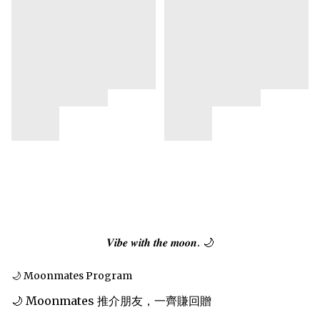
𝑽𝒊𝒃𝒆 𝒘𝒊𝒕𝒉 𝒕𝒉𝒆 𝒎𝒐𝒐𝒏. 🌙
🌙 Moonmates Program
🌙 Moonmates 推介朋友，一齊賺回贈