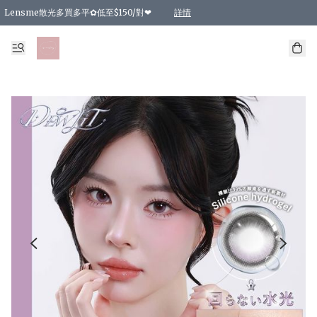
Lensme散光多買多平✿低至$150/對❤
詳情
台灣Karacon⁩✧日拋 特價清貨❁⃘
日本韓國多款日/月拋現貨☼ 特價❤︎數量有限 售完即止
🇰🇷韓國多款月拋現貨 特價兩對$99✿數量有限 售完即止♫
精選商品，任選買2件或以上9 折；買4件或以上85 折；買6件或以上8 折
精選商品，任選買2件HKD 140.00；買4件HKD 260.00
精選商品，任選買2件HKD 190.00；買4件HKD 360.00
精選商品，任選買2件HKD 110.00；買4件HKD 180.00
精選商品，任選買2件HKD 170.00；買4件HKD 320.00
精選商品，任選買2件或以上減HKD 148.00
精選商品，任選買2件或以上減HKD 148.00
精選商品，任選買2件或以上95 折；買4件或以上9 折；買6件或以上85 折；買8件
精選商品，任選買12件或以上87 折
精選商品，任選買2件或以上減HKD 16.00；買4件或以上減HKD 32.00；買6件或以
精選商品，任選買2件或以上95 折；買4件或以上9 折；買8件或以上85 折；買12件
購物滿 HKD 800.00即享免運費優惠！（適用於 特定的送貨方式 )
詳情
詳情
詳情
詳情
詳情
詳情
詳情
詳情
詳情
詳情
詳情