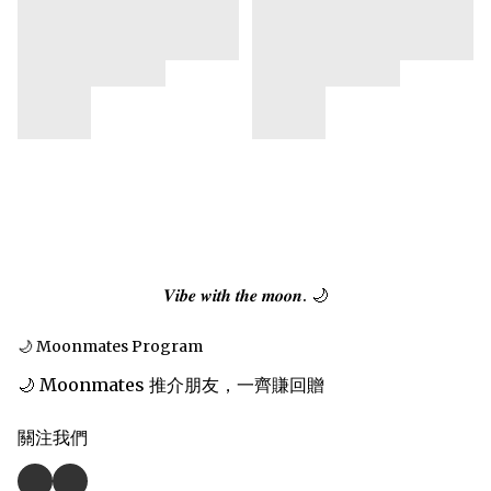
𝑽𝒊𝒃𝒆 𝒘𝒊𝒕𝒉 𝒕𝒉𝒆 𝒎𝒐𝒐𝒏. 🌙
🌙 Moonmates Program
🌙 Moonmates 推介朋友，一齊賺回贈
關注我們