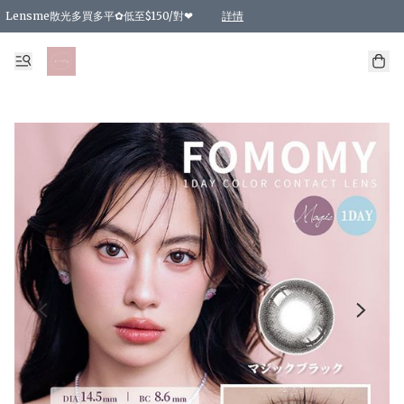
Lensme散光多買多平✿低至$150/對❤
詳情
台灣Karacon⁩✧日拋 特價清貨❁⃘
日本韓國多款日/月拋現貨☼ 特價❤︎數量有限 售完即止
🇰🇷韓國多款月拋現貨 特價兩對$99✿數量有限 售完即止♫
精選商品，任選買2件或以上9 折；買4件或以上85 折；買6件或以上8 折
精選商品，任選買2件HKD 140.00；買4件HKD 260.00
精選商品，任選買2件HKD 190.00；買4件HKD 360.00
精選商品，任選買2件HKD 110.00；買4件HKD 180.00
精選商品，任選買2件HKD 170.00；買4件HKD 320.00
精選商品，任選買2件或以上減HKD 148.00
精選商品，任選買2件或以上減HKD 148.00
精選商品，任選買2件或以上95 折；買4件或以上9 折；買6件或以上85 折；買8件
精選商品，任選買12件或以上87 折
精選商品，任選買2件或以上減HKD 16.00；買4件或以上減HKD 32.00；買6件或以
精選商品，任選買2件或以上95 折；買4件或以上9 折；買8件或以上85 折；買12件
購物滿 HKD 800.00即享免運費優惠！（適用於 特定的送貨方式 )
詳情
詳情
詳情
詳情
詳情
詳情
詳情
詳情
詳情
詳情
詳情