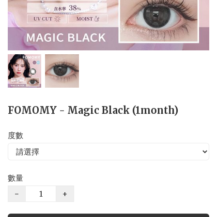
FOMOMY - Magic Black (1month)
度數
數量
−
+